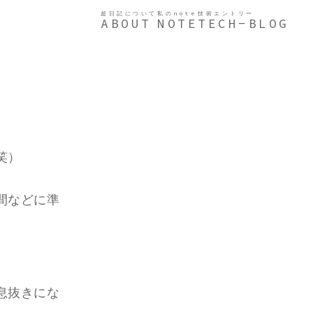
超日記について
私のnote
技術エントリー
ABOUT
NOTE
TECH-BLOG
笑）
間などに準
息抜きにな