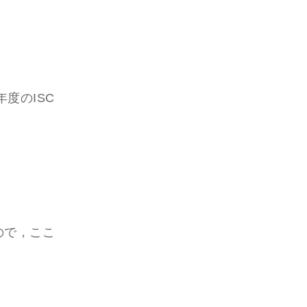
度のISC
ので，ここ