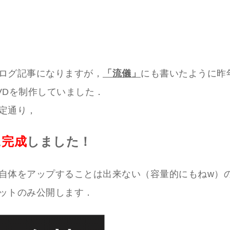
ログ記事になりますが，
「流儀」
にも書いたように昨年
VDを制作していました．
定通り，
に
完成
しました！
自体をアップすることは出来ない（容量的にもねw）
ットのみ公開します．