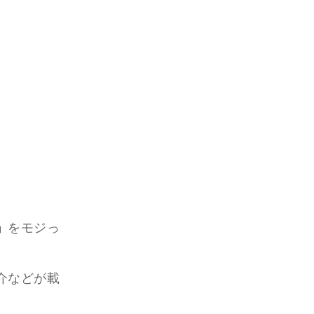
」
をモジっ
介などが載