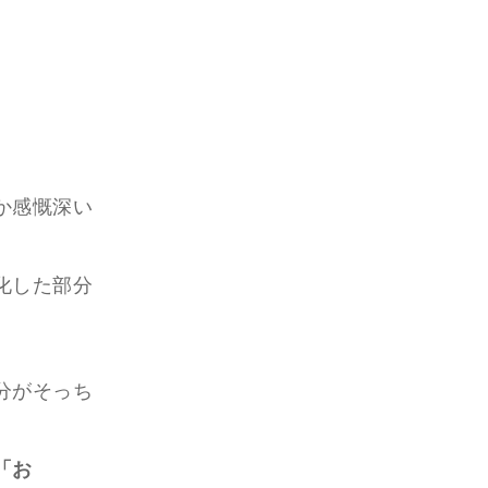
か感慨深い
化した部分
分がそっち
「お