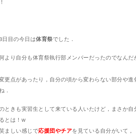
！
3日目の今日は
体育祭
でした．
何より自分も体育祭執行部メンバーだったのでなんだ
変更点があったり，自分の頃から変わらない部分や進
ね．
のときも実習生として来ている人いたけど，まさか自
るとは！w
笑ましい感じで
応援団やチア
を見ている自分がいて，