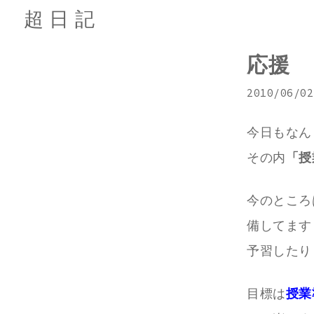
超日記
応援
2010/06/02
今日もなん
その内
「授
今のところ
備してます
予習したり
目標は
授業