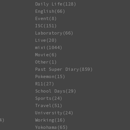
Daily Life(128)
English(66)
Event(8)
ISC(151)
Laboratory(66)
Live(20)
mixi(1044)
Movie(6)
Other(1)
Past Super Diary(859)
Pokemon(15)
R11(27)
School Days(29)
Sports(24)
Travel(51)
University(24)
4)
Working(16)
Yokohama(65)