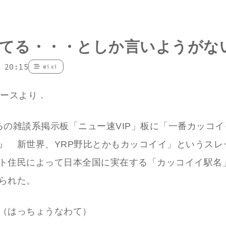
てる・・・としか言いようがな
 20:15
mixi
ニュースより．
るの雑談系掲示板「ニュー速VIP」板に「一番カッコ
』 新世界、YRP野比とかもカッコイイ」というスレ
ト住民によって日本全国に実在する「カッコイイ駅名
られた。
（はっちょうなわて）