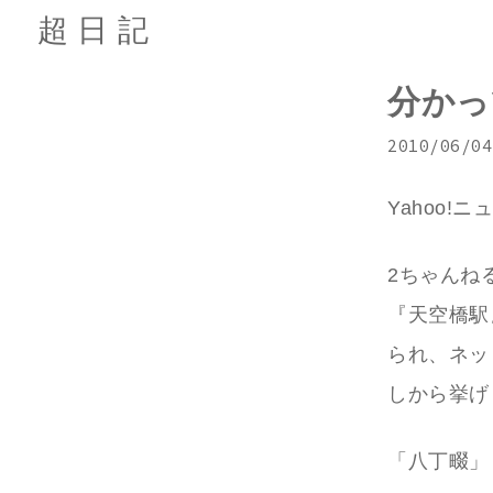
超日記
分かっ
2010/06/04
Yahoo!
2ちゃんね
『天空橋駅
られ、ネッ
しから挙げ
「八丁畷」