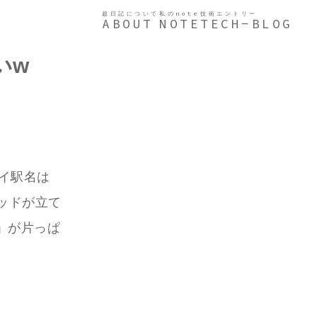
超日記について
私のnote
技術エントリー
ABOUT
NOTE
TECH-BLOG
いw
イイ駅名は
ッドが立て
」が片っぱ