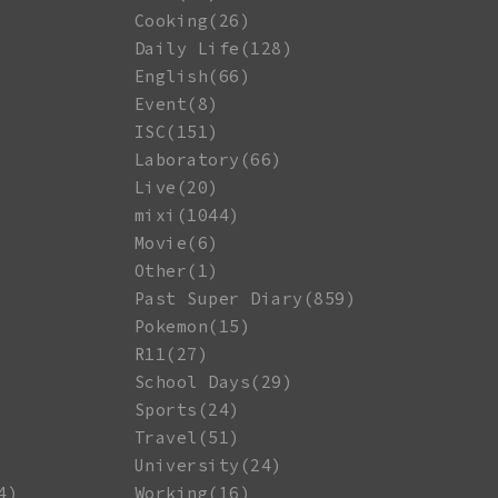
Cooking(26)
Daily Life(128)
English(66)
Event(8)
ISC(151)
Laboratory(66)
Live(20)
mixi(1044)
Movie(6)
Other(1)
Past Super Diary(859)
Pokemon(15)
R11(27)
School Days(29)
Sports(24)
Travel(51)
University(24)
4)
Working(16)