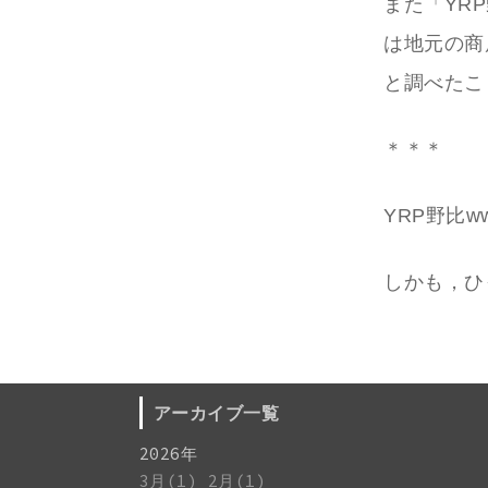
また「YR
は地元の商
と調べたこ
＊＊＊
YRP野比w
しかも，ひ
アーカイブ一覧
2026年
3月(1)
2月(1)