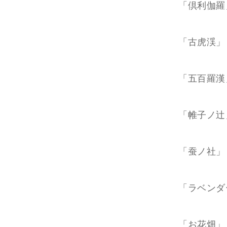
「倶利伽羅
「古虎渓」
「五百羅漢
「帷子ノ辻
「蚕ノ社」
「ラベンダ
「お花畑」