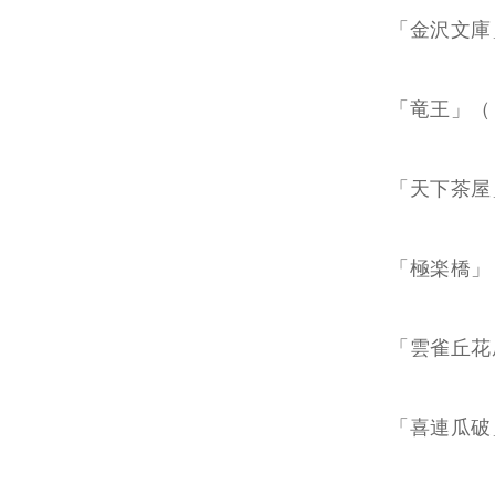
「金沢文庫
「竜王」（
「天下茶屋
「極楽橋」
「雲雀丘花
「喜連瓜破