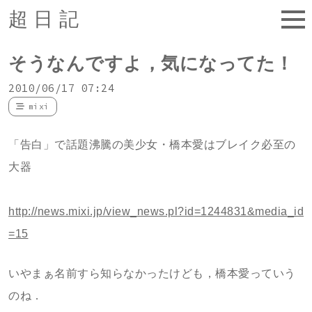
超日記
そうなんですよ，気になってた！
2010/06/17 07:24
mixi
「告白」で話題沸騰の美少女・橋本愛はブレイク必至の
大器
http://
news.mi
xi.jp/v
iew_new
s.pl?id
=124483
1&media
_id
=15
いやまぁ名前すら知らなかったけども，橋本愛っていう
のね．