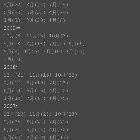
9月(22)
8月(24)
7月(29)
6月(40)
5月(32)
4月(24)
3月(33)
2月(30)
1月(8)
2009年
12月(8)
11月(5)
10月(6)
9月(13)
8月(13)
7月(5)
6月(6)
5月(9)
4月(5)
3月(16)
2月(13)
1月(18)
2008年
12月(21)
11月(16)
10月(22)
9月(17)
8月(10)
7月(22)
6月(14)
5月(26)
4月(20)
3月(30)
2月(17)
1月(25)
2007年
12月(26)
11月(23)
10月(23)
9月(25)
8月(23)
7月(21)
6月(21)
5月(24)
4月(30)
3月(40)
2月(29)
1月(17)