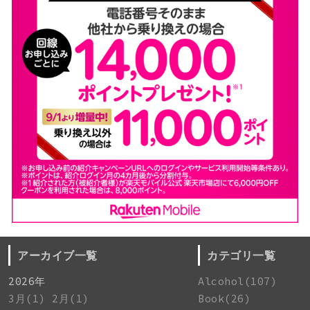
アーカイブ一覧
カテゴリ一覧
2026年
Alcohol(107)
3月(1)
2月(1)
Book(26)