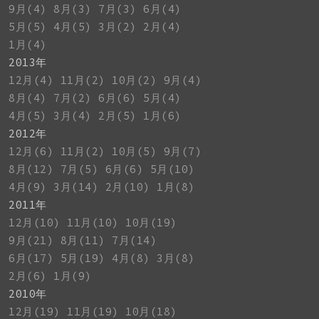
9月(4)
8月(3)
7月(3)
6月(4)
5月(5)
4月(5)
3月(2)
2月(4)
1月(4)
2013年
12月(4)
11月(2)
10月(2)
9月(4)
8月(4)
7月(2)
6月(6)
5月(4)
4月(5)
3月(4)
2月(5)
1月(6)
2012年
12月(6)
11月(2)
10月(5)
9月(7)
8月(12)
7月(5)
6月(6)
5月(10)
4月(9)
3月(14)
2月(10)
1月(8)
2011年
12月(10)
11月(10)
10月(19)
9月(21)
8月(11)
7月(14)
6月(17)
5月(19)
4月(8)
3月(8)
2月(6)
1月(9)
2010年
12月(19)
11月(19)
10月(18)