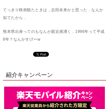
てっきり映画観たときは，志田未来かと思った．なんか
似てたから．
熊本県出身ってのもなんか親近感湧く．1996年って平成
8年？なんかすげーw
紹介キャンペーン