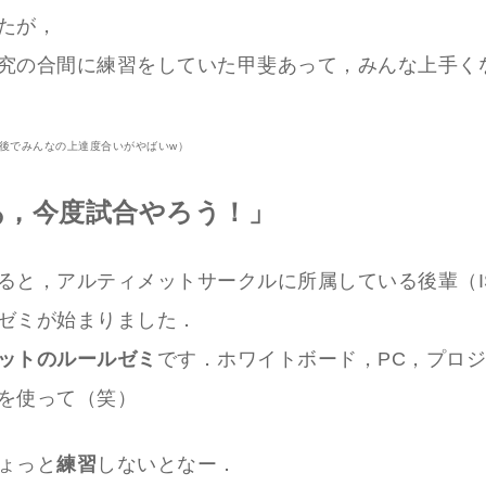
たが，
究の合間に練習をしていた甲斐あって，みんな上手く
後でみんなの上達度合いがやばいw）
あ，今度試合やろう！」
ると，アルティメットサークルに所属している後輩（I
ゼミが始まりました．
ットのルールゼミ
です．ホワイトボード，PC，プロ
を使って（笑）
ょっと
練習
しないとなー．