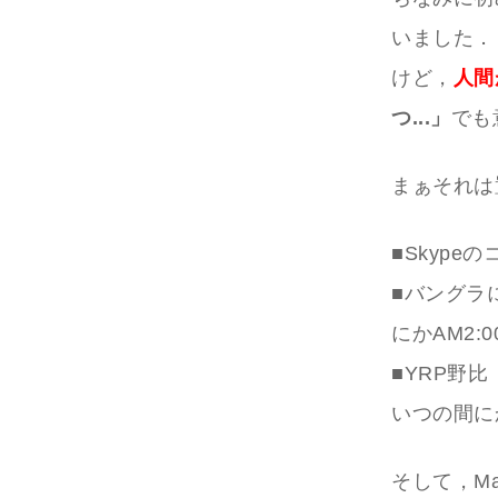
いました．
けど，
人間
つ...」
でも
まぁそれは
■Skyp
■バングラ
にかAM2:0
■YRP野
いつの間にか
そして，M