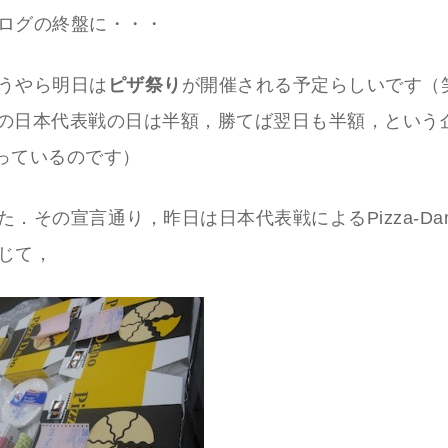
ログの終盤に・・・
うやら明日は
ピザ祭り
が開催される予定らしいです（
の日本代表戦の日は半額，勝てば翌日も半額，という企画
やっているのです）
た．その宣言通り，昨日は日本代表戦によるPizza-Da
じて，