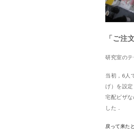
「ご注文
研究室のテ
当初，6人
げ）を設定し
宅配ピザな
した．
戻って来た