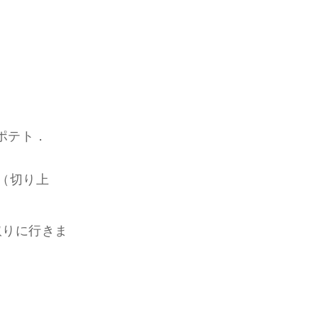
ポテト．
ト（切り上
取りに行きま