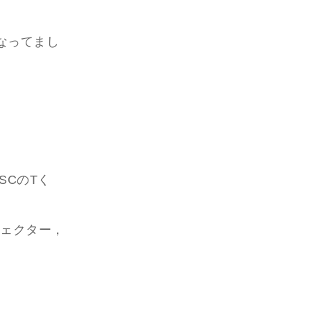
なってまし
SCのTく
ジェクター，