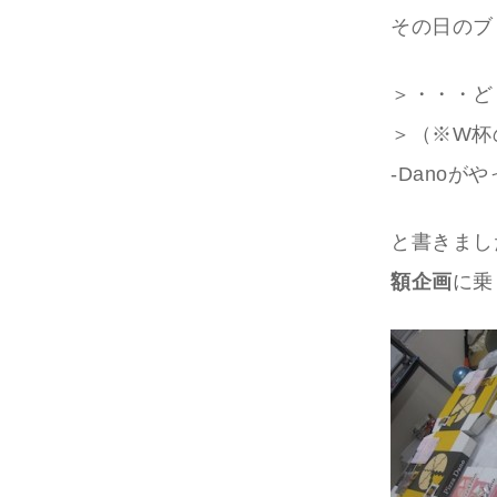
その日のブ
＞・・・ど
＞（※W杯
-Danoが
と書きまし
額企画
に乗