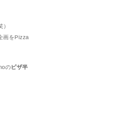
笑）
をPizza
noの
ピザ半