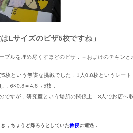
はLサイズのピザ5枚ですね」
ーブルを埋め尽くすほどのピザ．＋おまけのチキンと
で5枚という無謀な挑戦でした．1人0.8枚というレー
，6×0.8＝4.8→5枚．
のですが，研究室という場所の関係上，3人でお店へ
とき，ちょうど帰ろうとしていた
教授
に遭遇．