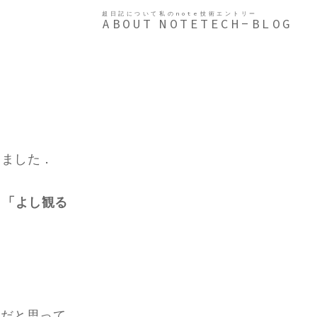
超日記について
私のnote
技術エントリー
ABOUT
NOTE
TECH-BLOG
めました．
，
「よし観る
んだと思って