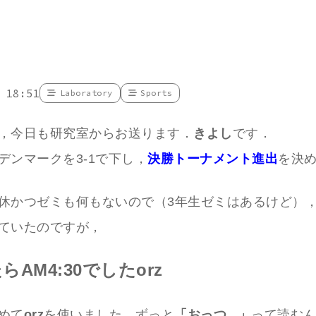
 18:51
Laboratory
Sports
，今日も研究室からお送ります．
きよし
です．
デンマークを3-1で下し，
決勝トーナメント進出
を決
休かつゼミも何もないので（3年生ゼミはあるけど）
ていたのですが，
らAM4:30でしたorz
めて
orz
を使いました．ずっと
「おっつ...」
って読む