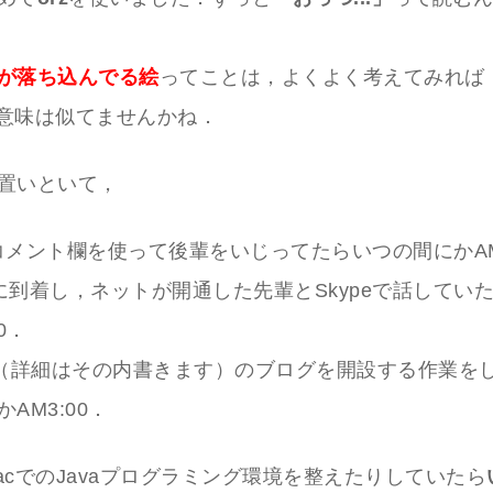
が落ち込んでる絵
ってことは，よくよく考えてみれば
意味は似てませんかね．
置いといて，
eのコメント欄を使って後輩をいじってたらいつの間にかAM
に到着し，ネットが開通した先輩とSkypeで話してい
0．
比（詳細はその内書きます）のブログを開設する作業を
AM3:00．
acでのJavaプログラミング環境を整えたりしていたら