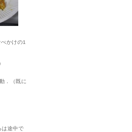
べかけの1
）
移動．（既に
ろは途中で