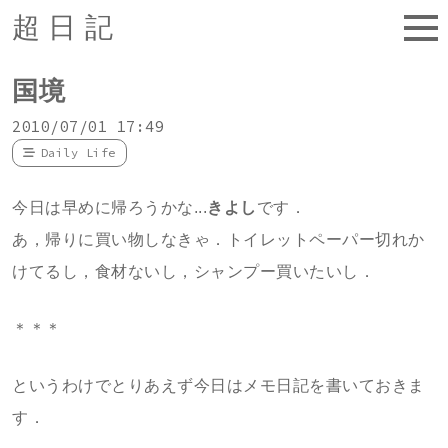
超日記
国境
2010/07/01 17:49
Daily Life
今日は早めに帰ろうかな...
きよし
です．
あ，帰りに買い物しなきゃ．トイレットペーパー切れか
けてるし，食材ないし，シャンプー買いたいし．
＊＊＊
というわけでとりあえず今日はメモ日記を書いておきま
す．