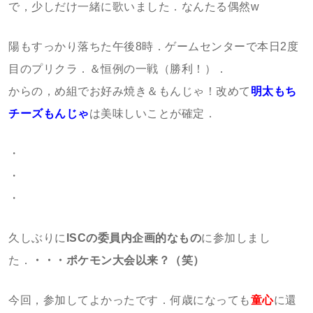
で，少しだけ一緒に歌いました．なんたる偶然w
陽もすっかり落ちた午後8時．ゲームセンターで本日2度
目のプリクラ．＆恒例の一戦（勝利！）．
からの，め組でお好み焼き＆もんじゃ！改めて
明太もち
チーズもんじゃ
は美味しいことが確定．
・
・
・
久しぶりに
ISCの委員内企画的なもの
に参加しまし
た．
・・・ポケモン大会以来？（笑）
今回，参加してよかったです．何歳になっても
童心
に還