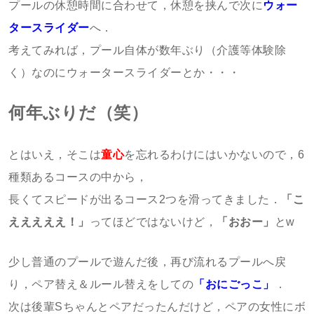
プールの休憩時間に合わせて，休憩を挟んで次に
ウォー
タースライダー
へ．
考えてみれば，プール自体が数年ぶり（介護等体験除
く）なのにウォータースライダーとか・・・
何年ぶりだ（笑）
とはいえ，そこは
童心
を忘れるわけにはいかないので，6
種類あるコースの中から，
長くてスピードが出るコース2つを滑ってきました．
「
こ
えええええ！」
ってほどではないけど，
「おおー」
とw
少し普通のプールで遊んだ後，再び流れるプールへ戻
り，ペア替え＆ルール替えをしての
「おにごっこ」
．
次は後輩Sちゃんとペアだったんだけど，ペアの女性にボ