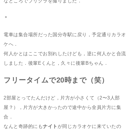
なところでプリクラを撮りました．
＊
電車は集合場所だった国分寺駅に戻り，予定通りカラオ
ケへ．
何人かとはここでお別れしたけども，逆に何人かと合流
しました．後輩Eくんと，久々に後輩Bちゃん．
フリータイムで20時まで（笑）
2部屋とってたんだけど，片方が小さくて（2〜3人部
屋？），片方が大きかったので途中から全員片方に集
合．
なんと奇跡的にも
ナイト
が同じカラオケに来ていたの