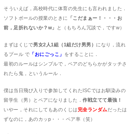
そういえば，高校時代に体育の先生にも言われました．
ソフトボールの授業のときに
「こだまぁー！・・・お
前，足折れないか？w」
と（もちろん冗談で，ですw）
まずはくじで
男女2人1組（1組だけ男男）
になり，流れ
るプール で
「おにごっこ」
をすることに．
最初のルールはシンプルで，ペアのどちらかがタッチさ
れたら鬼，というルール．
僕は当日飛び入りで参加してくれたISCではお馴染みの
留学生（男）とペアになりました．
作戦立てて最強！
いやー，それにしてもあのくじは
完全ランダム
だったは
ずなのに，あのカッp・・・ペア率（笑）