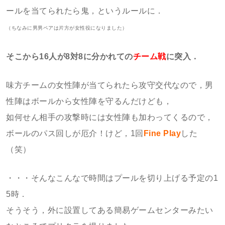
ールを当てられたら鬼，というルールに．
（ちなみに男男ペアは片方が女性役になりました）
そこから16人が8対8に分かれての
チーム戦
に突入．
味方チームの女性陣が当てられたら攻守交代なので，男
性陣はボールから女性陣を守るんだけども，
如何せん相手の攻撃時には女性陣も加わってくるので，
ボールのパス回しが厄介！けど，1回
Fine Play
した
（笑）
・・・そんなこんなで時間はプールを切り上げる予定の1
5時．
そうそう，外に設置してある簡易ゲームセンターみたい