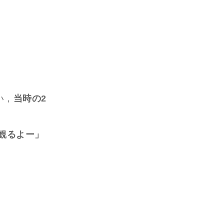
い，
当時の2
ら観るよー」