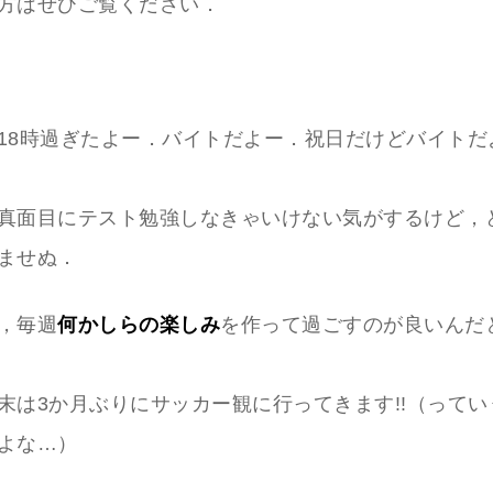
方はぜひご覧ください．
18時過ぎたよー．バイトだよー．祝日だけどバイトだ
真面目にテスト勉強しなきゃいけない気がするけど，
ませぬ．
，毎週
何かしらの
楽しみ
を作って過ごすのが良いんだ
末は3か月ぶりにサッカー観に行ってきます!!（って
よな…）