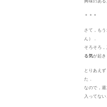
興味のある
＊＊＊
さて，もう
ん）．
そろそろ，
る気
が起き
とりあえず
た．
なので，週
入ってない