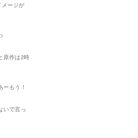
イメージが
っ
と原作は2時
あーもう！
ないで言っ