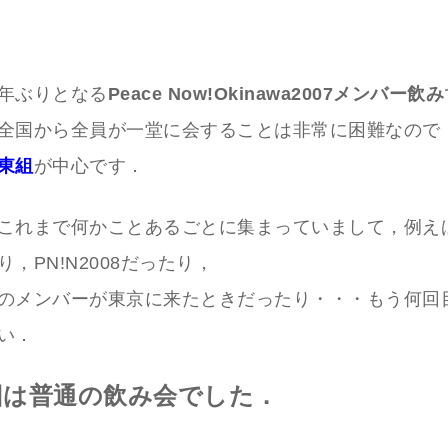
年ぶりとなる
Peace Now!Okinawa2007メンバー飲み
全国から全員が一堂に会することは非常に困難なので
東組
が中心です．
これまで何かことあるごとに集まっていまして，例え
，PN!N2008だったり，
のメンバーが東京に来たときだったり・・・もう何回
い．
回は普通の飲み会でした．