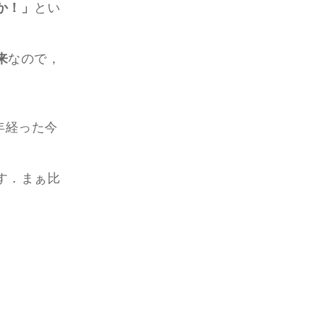
か！」
とい
来
なので，
年経った今
す．まぁ比