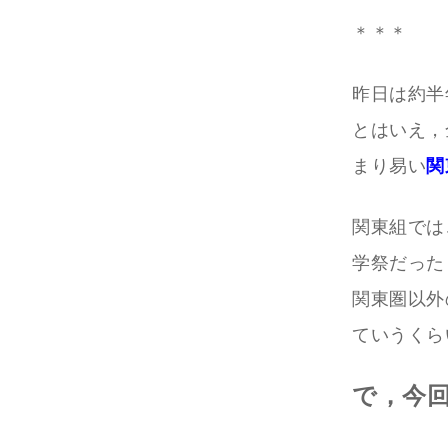
＊＊＊
昨日は約半
とはいえ，
まり易い
関
関東組では
学祭だったり
関東圏以外
ていうくら
で，今