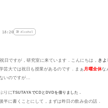
 18:20
Alcohol
は祝日ですが，研究室に来ています．こんにちは，
きよ
学芸大では祝日も授業があるのです．まぁ
月曜全休
な
ないのですが…
ぶりに
TSUTAYAでCDとDVDを借りました．
後半に書くことにして，まずは昨日の飲み会の話．