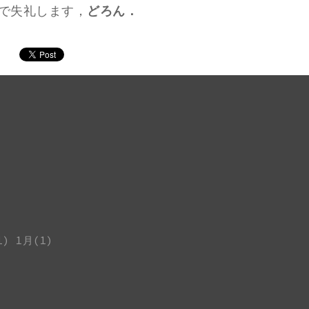
で失礼します，
どろん．
1)
1月(1)