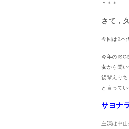
＊＊＊
さて，久
今回は2本
今年のIS
女
から聞い
後輩えりち
と言ってい
サヨナ
主演は中山