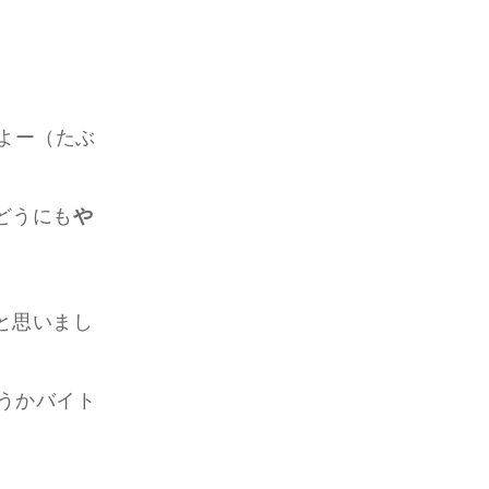
よー（たぶ
どうにも
や
と思いまし
いうかバイト