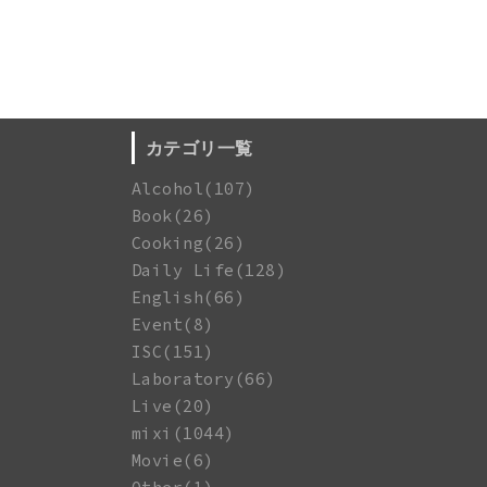
カテゴリ一覧
Alcohol(107)
Book(26)
Cooking(26)
Daily Life(128)
English(66)
Event(8)
ISC(151)
Laboratory(66)
Live(20)
mixi(1044)
Movie(6)