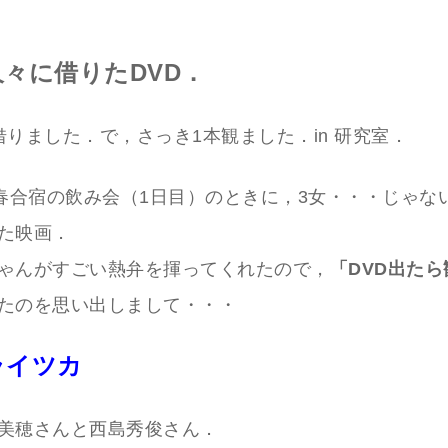
々に借りたDVD．
借りました．で，さっき1本観ました．in 研究室．
C春合宿の飲み会（1日目）のときに，3女・・・じゃな
た映画．
ゃんがすごい熱弁を揮ってくれたので，
「DVD出た
たのを思い出しまして・・・
ライツカ
美穂さんと西島秀俊さん．