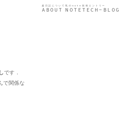
超日記について
私のnote
技術エントリー
ABOUT
NOTE
TECH-BLOG
し
です．
んで関係な