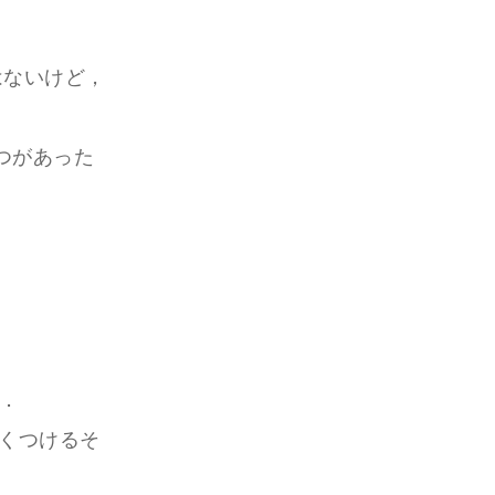
はないけど，
つがあった
0．
くつけるそ