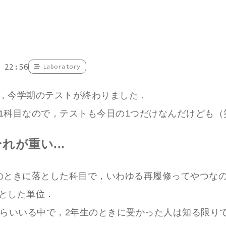
 22:56
Laboratory
，今学期のテストが終わりました．
1科目なので，テストも今日の1つだけなんだけども（
れが重い...
のときに落とした科目で，いわゆる再履修ってやつなの
とした単位．
くらいいる中で，2年生のときに受かった人は知る限りで