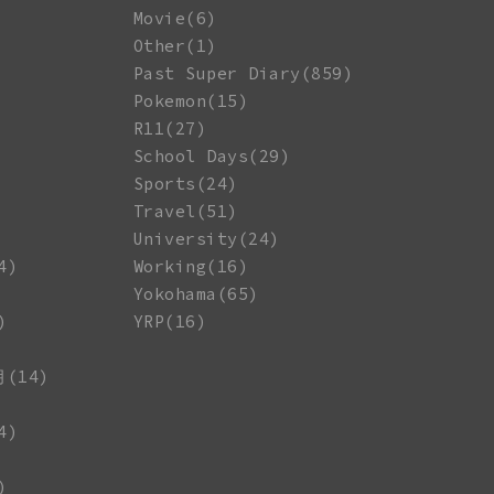
Movie(6)
Other(1)
Past Super Diary(859)
Pokemon(15)
R11(27)
School Days(29)
Sports(24)
Travel(51)
University(24)
4)
Working(16)
Yokohama(65)
)
YRP(16)
月(14)
4)
)