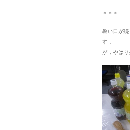
＊＊＊
暑い日が続
す．
が，やはり