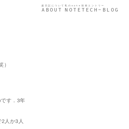
超日記について
私のnote
技術エントリー
ABOUT
NOTE
TECH-BLOG
笑）
です．3年
2人か3人