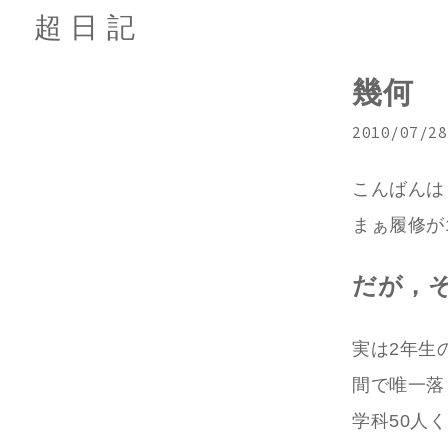
超日記
幾何
2010/07/28
こんばんは
まぁ履修が
だが，そ
実は2年生
間で唯一落
学科50人