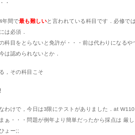
・・
4年間で
最も難しい
と言われている科目です．必修で
には必須．
の科目をとらないと免許が・・・前は代わりになるや
今は認められないとか．
る，その科目こそ
礎
なわけで，今日は3限にテストがありました．at W11
まぁ・・・問題が例年より簡単だったから採点は 厳し
ょー;;