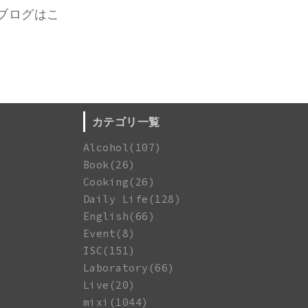
ブログはこ
カテゴリ一覧
Alcohol(107)
Book(26)
Cooking(26)
Daily Life(128)
English(66)
Event(8)
ISC(151)
Laboratory(66)
Live(20)
mixi(1044)