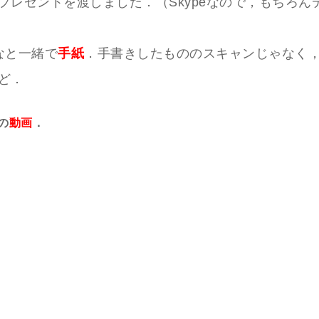
プレゼントを渡しました．（Skypeなので，もちろん
なと一緒で
手紙
．手書きしたもののスキャンじゃなく，
ど．
の
動画
．