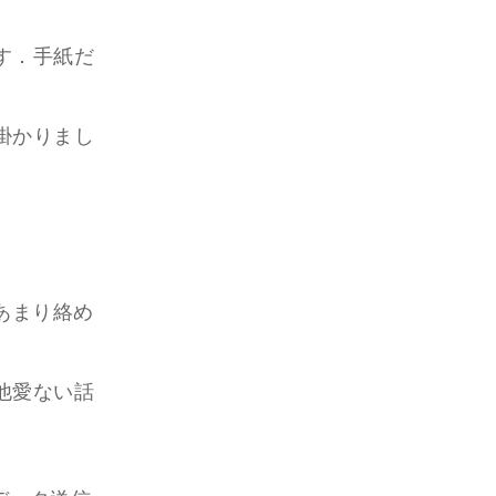
す．手紙だ
掛かりまし
あまり絡め
他愛ない話