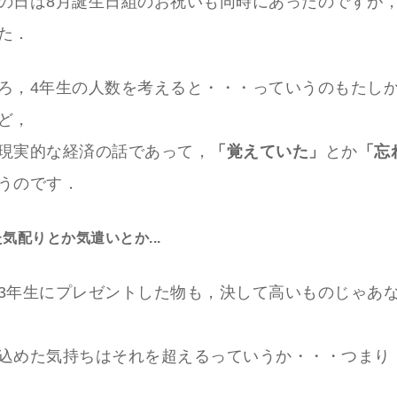
の日は8月誕生日組のお祝いも同時にあったのですが
た．
ろ，4年生の人数を考えると・・・っていうのもたし
ど，
現実的な経済の話であって，
「覚えていた」
とか
「忘
うのです．
気配りとか気遣いとか...
3年生にプレゼントした物も，決して高いものじゃあ
込めた気持ちはそれを超えるっていうか・・・つまり