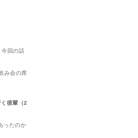
，今回の話
飲み会の席
く後輩（2
あったのか