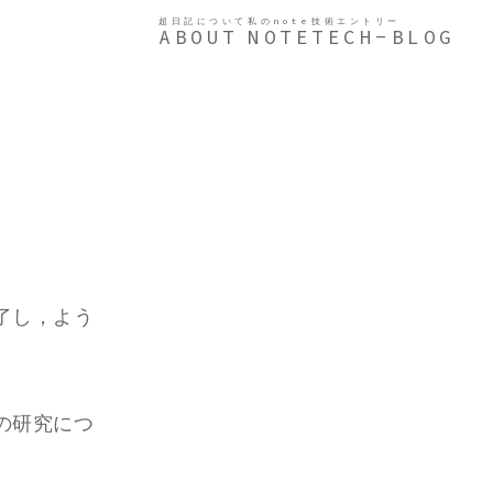
超日記について
私のnote
技術エントリー
ABOUT
NOTE
TECH-BLOG
了し，よう
の研究につ