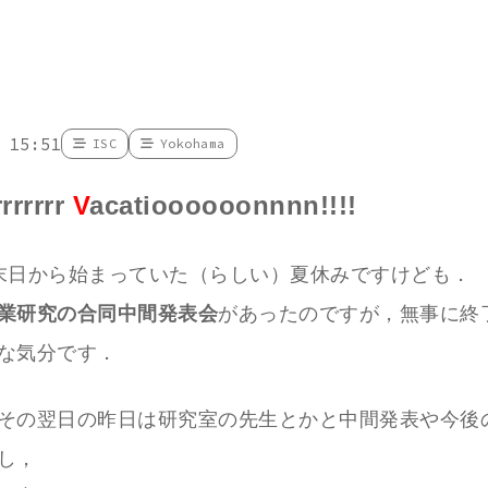
 15:51
ISC
Yokohama
rrrrrr
V
acatioooooonnnn!!!!
末日から始まっていた（らしい）夏休みですけども．
業研究の合同中間発表会
があったのですが，無事に終
な気分です．
その翌日の昨日は研究室の先生とかと中間発表や今後
し，