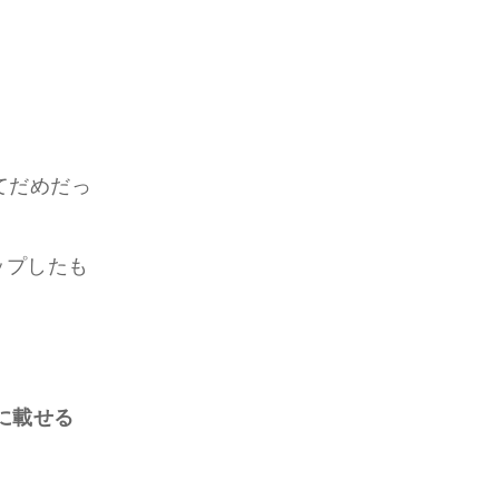
てだめだっ
ップしたも
に載せる