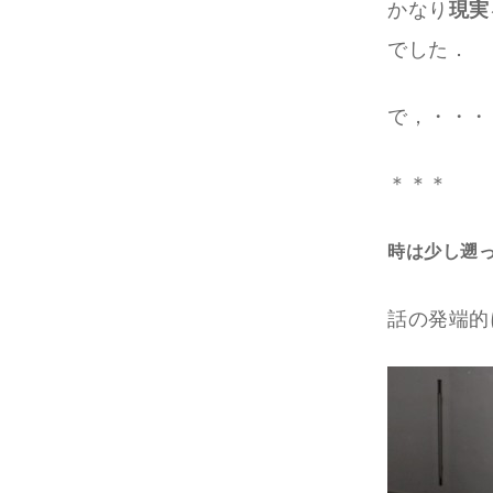
かなり
現実
でした．
で，・・・
＊＊＊
時は少し遡
話の発端的