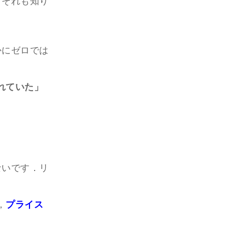
，それも知り
かにゼロでは
れていた」
ないです．リ
，
プライス