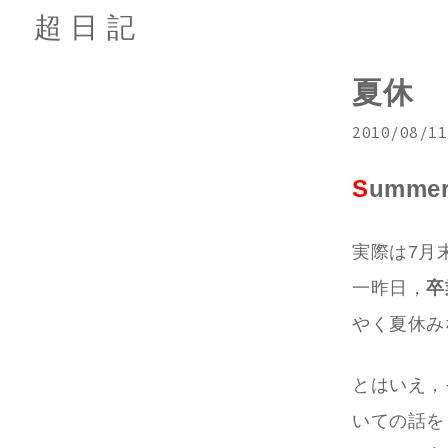
超日記
夏休
2010/08/11
S
ummer
実際は7月
一昨日，
卒
やく夏休み
とはいえ，
いての話を