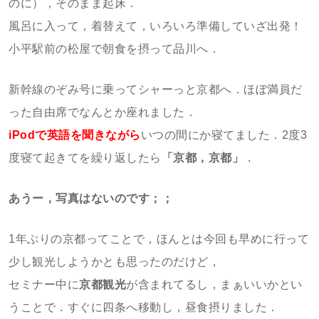
のに），そのまま起床．
風呂に入って，着替えて，いろいろ準備していざ出発！
小平駅前の松屋で朝食を摂って品川へ．
新幹線のぞみ号に乗ってシャーっと京都へ．ほぼ満員だ
った自由席でなんとか座れました．
iPodで英語を聞きながら
いつの間にか寝てました．2度3
度寝て起きてを繰り返したら
「京都，京都」
．
あうー，写真はないのです；；
1年ぶりの京都ってことで，ほんとは今回も早めに行って
少し観光しようかとも思ったのだけど，
セミナー中に
京都観光
が含まれてるし，まぁいいかとい
うことで．すぐに四条へ移動し，昼食摂りました．