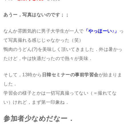
あうー，写真はないのです；；
なんか雰囲気的に男子大学生が一人で
「やっほーい♪」
っ
て写真撮れる感じじゃなかった（笑）
鴨肉のうどん(?)を美味しく頂いてきました．外は暑かっ
たけど，中は快適だったので熱々が美味．
そして，13時から
日韓セミナーの事前学習会
が始まりま
した．
学習会の様子とかは一切写真撮ってない（＝撮れてな
い）けれど，まず第一印象ね．
参加者少なめだなー．