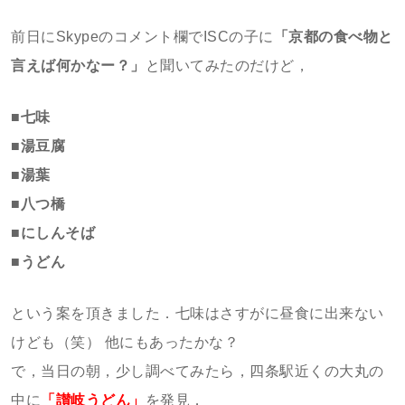
前日にSkypeのコメント欄でISCの子に
「京都の食べ物と
言えば何かなー？」
と聞いてみたのだけど，
■七味
■湯豆腐
■湯葉
■八つ橋
■にしんそば
■うどん
という案を頂きました．七味はさすがに昼食に出来ない
けども（笑） 他にもあったかな？
で，当日の朝，少し調べてみたら，四条駅近くの大丸の
中に
「讃岐うどん」
を発見．