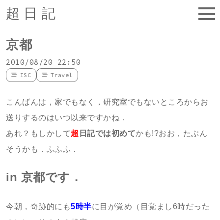
超日記
京都
2010/08/20 22:50
ISC
Travel
こんばんは，家でもなく，研究室でもないところからお
送りするのはいつ以来ですかね．
あれ？もしかして
超
日記では初めて
かも!?おお，たぶん
そうかも．ふふふ．
in 京都です．
今朝，奇跡的にも
5時半
に目が覚め（目覚まし6時だった