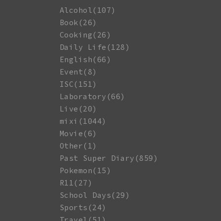
Alcohol(107)
Book(26)
Cooking(26)
Daily Life(128)
English(66)
Event(8)
ISC(151)
Laboratory(66)
Live(20)
mixi(1044)
Movie(6)
Other(1)
Past Super Diary(859)
Pokemon(15)
R11(27)
School Days(29)
Sports(24)
Travel(51)