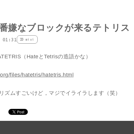
番嫌なブロックが来るテトリス
 01:31
mixi
ETRIS（HateとTetrisの造語かな）
or
g/files
/hatetr
is/hate
tris.ht
ml
リズムすごいけど，マジでイライラします（笑）