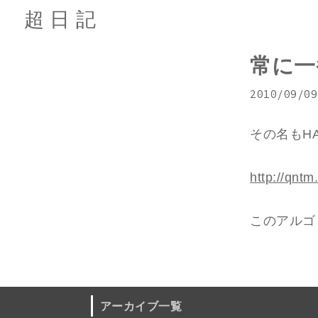
超日記
常に一
2010/09/09
その名もHAT
http://
qntm.
このアルゴ
アーカイブ一覧