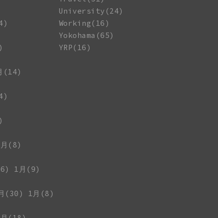
University(24)
4)
Working(16)
Yokohama(65)
)
YRP(16)
月(14)
4)
)
1月(8)
6)
1月(9)
月(30)
1月(8)
1月(18)