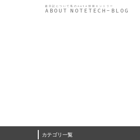
超日記について
私のnote
技術エントリー
ABOUT
NOTE
TECH-BLOG
カテゴリ一覧