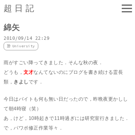
超日記
綿矢
2010/09/14 22:29
University
雨がすごい降ってきました．そんな秋の夜．
どうも，
文才
なんてないのにブログを書き続ける霊長
類，
きよし
です．
今日はバイトも何も無い日だったので，昨晩夜更かしし
て朝4時寝（笑）
あ，けど，10時起きで11時過ぎには研究室行きました．
で，パワポ修正作業等々．