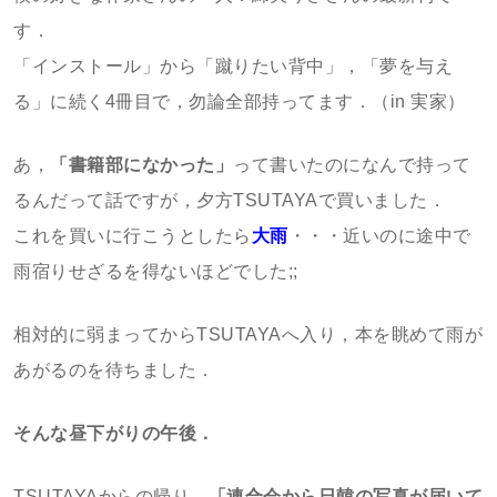
す．
「インストール」から「蹴りたい背中」，「夢を与え
る」に続く4冊目で，勿論全部持ってます．（in 実家）
あ，
「書籍部になかった」
って書いたのになんで持って
るんだって話ですが，夕方TSUTAYAで買いました．
これを買いに行こうとしたら
大雨
・・・近いのに途中で
雨宿りせざるを得ないほどでした;;
相対的に弱まってからTSUTAYAへ入り，本を眺めて雨が
あがるのを待ちました．
そんな昼下がりの午後．
TSUTAYAからの帰り，
「連合会から日韓の写真が届いて