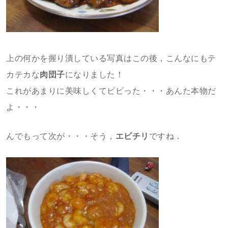
上の何かを握り潰している写真はこの後，こんなにもテ
カテカな
肉団子
になりました！
これがあまりに美味しくてビビった・・・あんた本物だ
よ・・・
んでもって次が・・・そう，
エビチリ
ですね．