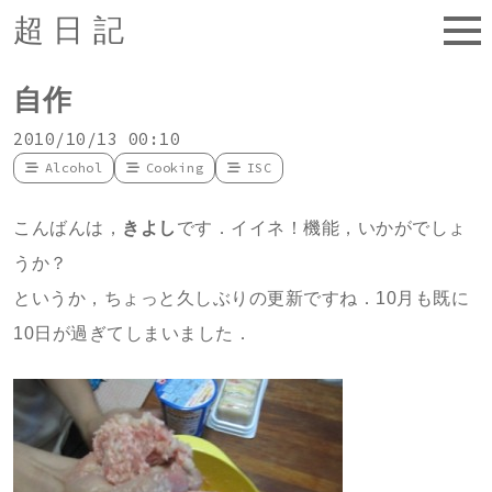
超日記
自作
2010/10/13 00:10
Alcohol
Cooking
ISC
こんばんは，
きよし
です．イイネ！機能，いかがでしょ
うか？
というか，ちょっと久しぶりの更新ですね．10月も既に
10日が過ぎてしまいました．