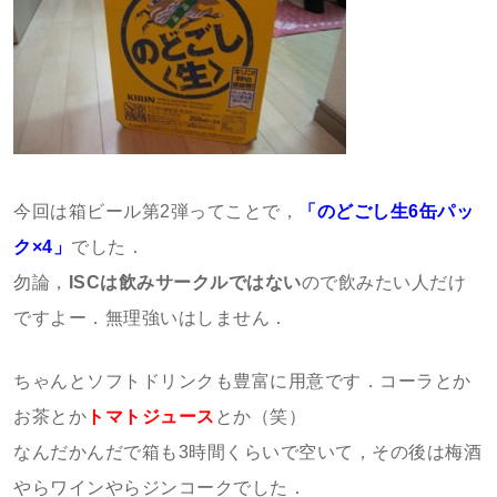
今回は箱ビール第2弾ってことで，
「のどごし生6缶パッ
ク×4」
でした．
勿論，
ISCは飲みサークルではない
ので飲みたい人だけ
ですよー．無理強いはしません．
ちゃんとソフトドリンクも豊富に用意です．コーラとか
お茶とか
トマトジュース
とか（笑）
なんだかんだで箱も3時間くらいで空いて，その後は梅酒
やらワインやらジンコークでした．