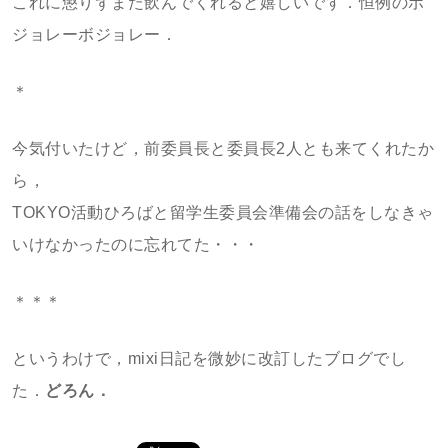
これに懲りずまた飲んでくれると嬉しいです．恒例のボ
ジョレーボジョレー．
＊
今気付いたけど，前委員長と委員長2人とも来てくれたか
ら，
TOKYO活動ひろばと留学生委員会準備会の話をしなきゃ
いけなかったのに忘れてた・・・
＊＊＊
というわけで，mixi日記を微妙に改訂したブログでし
た．
どろん．