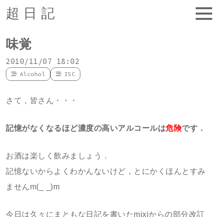
超日記
味覚
2010/11/07 18:02
Alcohol
ISC
さて，皆さん・・・
記憶がなくなるほど濃度の高いアルコールは
危険
です．
お酒は楽しく飲みましょう．
記憶ないからよくわかんないけど，とにかくほんとすみ
ませんm(_ _)m
今日は久々にまともな日記を書いたmixiからの部分改訂