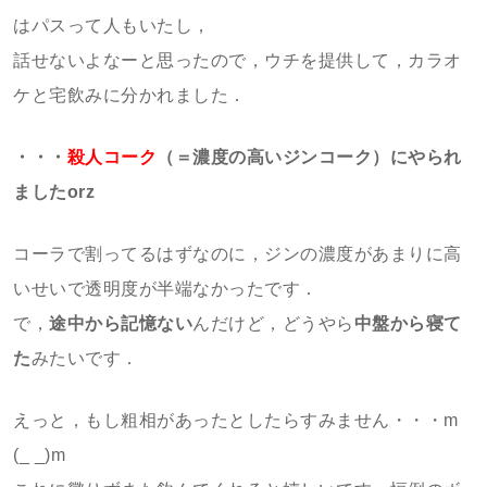
はパスって人もいたし，
話せないよなーと思ったので，ウチを提供して，カラオ
ケと宅飲みに分かれました．
・・・
殺人コーク
（＝濃度の高いジンコーク）にやられ
ましたorz
コーラで割ってるはずなのに，ジンの濃度があまりに高
いせいで透明度が半端なかったです．
で，
途中から記憶ない
んだけど，どうやら
中盤から寝て
た
みたいです．
えっと，もし粗相があったとしたらすみません・・・m
(_ _)m