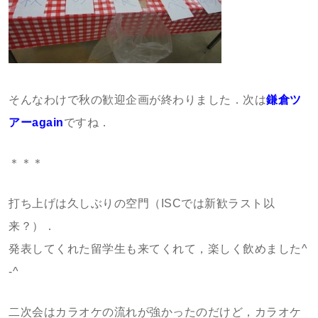
そんなわけで秋の歓迎企画が終わりました．次は
鎌倉ツ
アーagain
ですね．
＊＊＊
打ち上げは久しぶりの空門（ISCでは新歓ラスト以
来？）．
発表してくれた留学生も来てくれて，楽しく飲めました^
-^
二次会はカラオケの流れが強かったのだけど，カラオケ