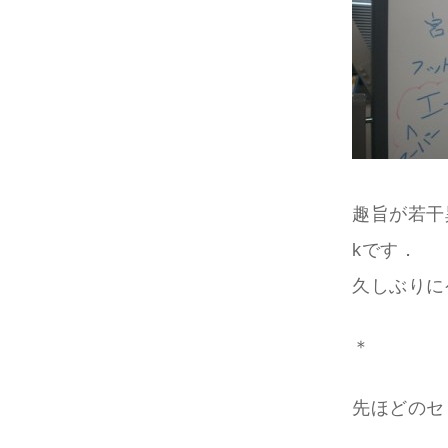
趣旨が若干
kです．
久しぶりに
＊
先ほどのセ