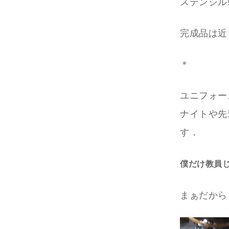
ステンシル!
完成品は近
＊
ユニフォー
ナイトや先
す．
僕だけ教員
まぁだから