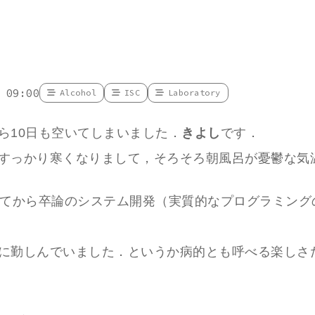
 09:00
Alcohol
ISC
Laboratory
ら10日も空いてしまいました．
きよし
です．
すっかり寒くなりまして，そろそろ朝風呂が憂鬱な気
ってから卒論のシステム開発（実質的なプログラミング
に勤しんでいました．というか病的とも呼べる楽しさ