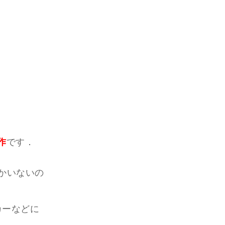
作
です．
かいないの
カーなどに