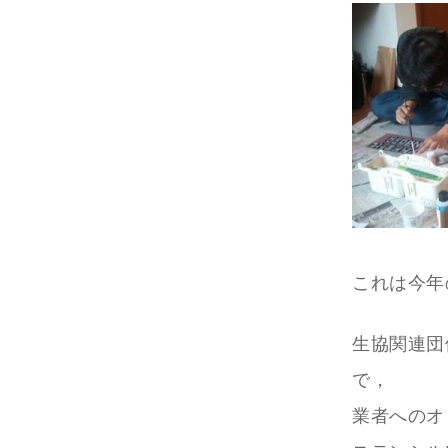
これは今年
生協関連団
で，
業者へのオ