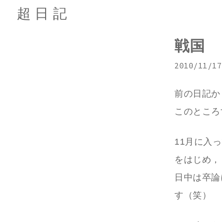
超日記
戦国
2010/11/17
前の日記か
このところ
11月に入
をはじめ，
日中は卒論
す（笑）