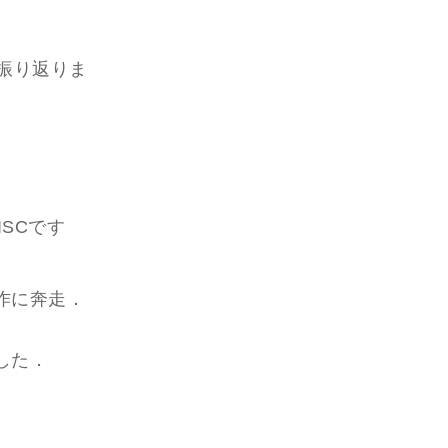
振り返りま
ISCです
作に奔走．
した．