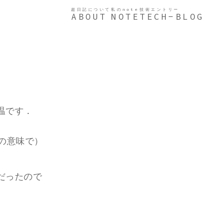
超日記について
私のnote
技術エントリー
ABOUT
NOTE
TECH-BLOG
温です．
の意味で）
だったので