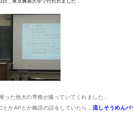
13日，東京農業大学で行われました．
座った他大の専務が撮っていてくれました．
SCとかAPとか略語の話をしていたら，
流しそうめんパ