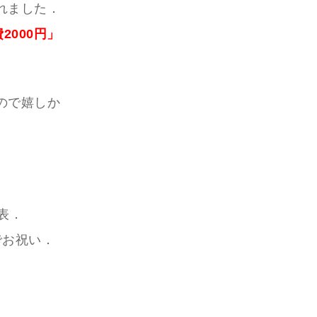
れました．
2000円」
ので嬉しか
表．
でお祝い．