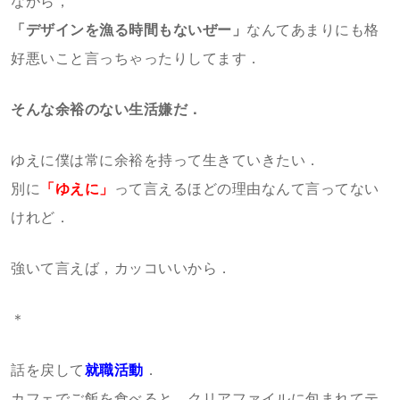
ながら，
「デザインを漁る時間もないぜー」
なんてあまりにも格
好悪いこと言っちゃったりしてます．
そんな余裕のない生活嫌だ．
ゆえに僕は常に余裕を持って生きていきたい．
別に
「ゆえに」
って言えるほどの理由なんて言ってない
けれど．
強いて言えば，カッコいいから．
＊
話を戻して
就職活動
．
カフェでご飯を食べると，クリアファイルに包まれてテ