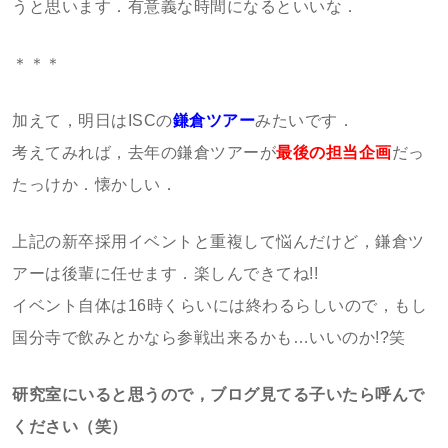
うと思います．有意義な時間になるといいな．
＊＊＊
加えて，明日はISCの
鎌倉ツアー
みたいです．
考えてみれば，去年の鎌倉ツアーが
最後の担当企画
だっ
たっけか．懐かしい．
上記の新卒採用イベントと重複して悩んだけど，鎌倉ツ
アーは後輩に任せます．楽しんできてね!!
イベント自体は16時くらいには終わるらしいので，もし
国分寺で飲みとかなら参戦出来るかも…いいのか!?笑
研究室にいると思うので，ブログ見てる子いたら呼んで
ください（笑）