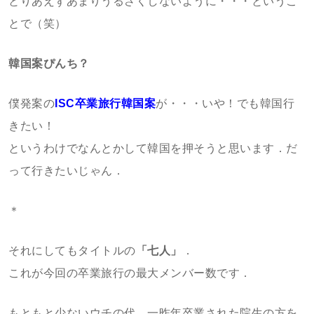
とりあえずあまりうるさくしないように・・・というこ
とで（笑）
韓国案ぴんち？
僕発案の
ISC卒業旅行韓国案
が・・・いや！でも韓国行
きたい！
というわけでなんとかして韓国を押そうと思います．だ
って行きたいじゃん．
＊
それにしてもタイトルの
「七人」
．
これが今回の卒業旅行の最大メンバー数です．
もともと少ないウチの代．一昨年卒業された院生の方を