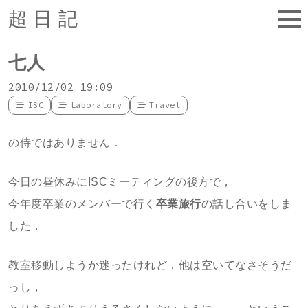
超日記
七人
2010/12/02 19:09
ISC
Laboratory
Travel
の侍ではありません．
今日の昼休みにISCミーティングの後方で，
今年度卒業のメンバーで行く
卒業旅行
の話し合いをしま
した．
教室移動しようか迷ったけれど，他は空いてなさそうだ
っし，