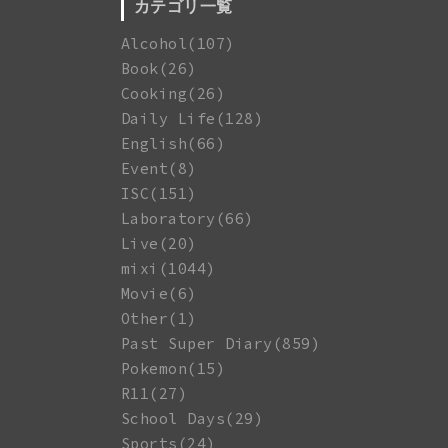
カテゴリ一覧
Alcohol(107)
Book(26)
Cooking(26)
Daily Life(128)
English(66)
Event(8)
ISC(151)
Laboratory(66)
Live(20)
mixi(1044)
Movie(6)
Other(1)
Past Super Diary(859)
Pokemon(15)
R11(27)
School Days(29)
Sports(24)