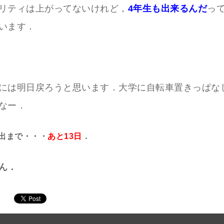
リティは上がってないけれど，
4年生も出来るんだ
っ
います．
には明日戻ろうと思います．大学に自転車置きっぱな
なー．
出まで・・・
あと13日
．
ん．