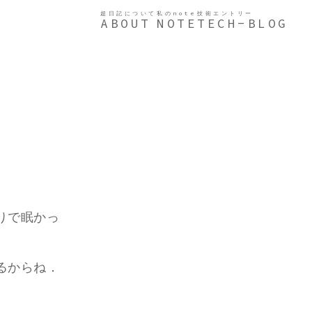
超日記について
私のnote
技術エントリー
ABOUT
NOTE
TECH-BLOG
りで眠かっ
るからね．