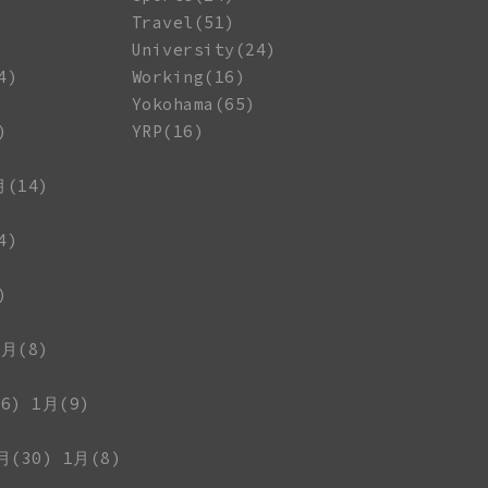
Travel(51)
University(24)
4)
Working(16)
Yokohama(65)
)
YRP(16)
月(14)
4)
)
1月(8)
6)
1月(9)
月(30)
1月(8)