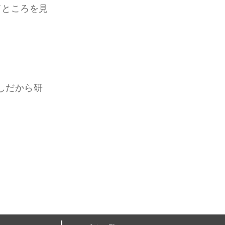
てところを見
しだから研