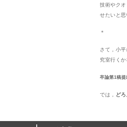
技術やクオ
せたいと思
＊
さて，小平
究室行くか
卒論第1稿提
では，
どろ