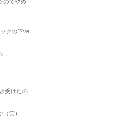
たのでやめ
ックの下ve
ら．
引き受けたの
か（笑）