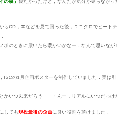
イの森」
観たかったけど，なんだか気分が乗らなかっ
からCD，本などを見て回った後，ユニクロでヒートテ
入．
ノボのときに履いたら暖かいかなー．なんて思いなが
，ISCの1月企画ポスターを制作していました．実は
とかいつ以来だろう・・・んー，リアルにいつだっけ
にしても
現役最後の企画
に良い役割を頂けました．