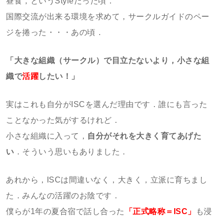
昼食，というStyleだった頃．
国際交流が出来る環境を求めて，サークルガイドのペー
ジを捲った・・・あの頃．
「大きな組織（サークル）で目立たないより，小さな組
織で
活躍
したい！」
実はこれも自分がISCを選んだ理由です．誰にも言った
ことなかった気がするけれど．
小さな組織に入って，
自分がそれを大きく育てあげた
い
．そういう思いもありました．
あれから，ISCは間違いなく，大きく，立派に育ちまし
た．みんなの活躍のお陰です．
僕らが1年の夏合宿で話し合った
「正式略称＝ISC」
も浸