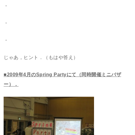
・
・
・
じゃあ，ヒント．（もはや答え）
■2009年4月のSpring Partyにて（同時開催ミニバザ
ー）．