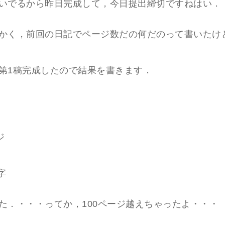
いでるから昨日完成して，今日提出締切ですねはい．
かく，前回の日記でページ数だの何だのって書いたけ
第1稿完成したので結果を書きます．
ジ
字
た．・・・ってか，100ページ越えちゃったよ・・・