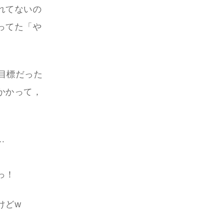
れてないの
ってた「や
稿目標だった
かかって，
.
っ！
けどw