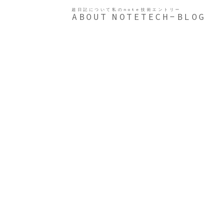
超日記について
私のnote
技術エントリー
ABOUT
NOTE
TECH-BLOG