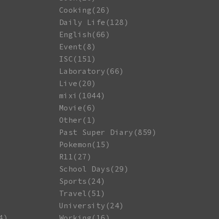
Cooking(26)
Daily Life(128)
English(66)
Event(8)
ISC(151)
Laboratory(66)
Live(20)
mixi(1044)
Movie(6)
Other(1)
Past Super Diary(859)
Pokemon(15)
R11(27)
School Days(29)
Sports(24)
Travel(51)
University(24)
4)
Working(16)