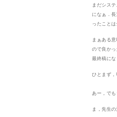
まだシステ
になぁ．長
ったことは
まぁある意
ので良かっ
最終稿にな
ひとまず，
あー，でも
ま，先生の