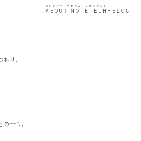
超日記について
私のnote
技術エントリー
ABOUT
NOTE
TECH-BLOG
つあり、
・・
との一つ。