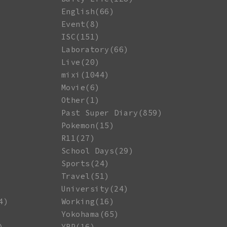
English(66)
Event(8)
ISC(151)
Laboratory(66)
Live(20)
mixi(1044)
Movie(6)
Other(1)
Past Super Diary(859)
Pokemon(15)
R11(27)
School Days(29)
Sports(24)
Travel(51)
University(24)
4)
Working(16)
Yokohama(65)
)
YRP(16)