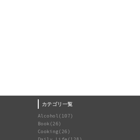
カテゴリ一覧
Alcohol(107)
Book(26)
Cooking(26)
Daily Life(128)