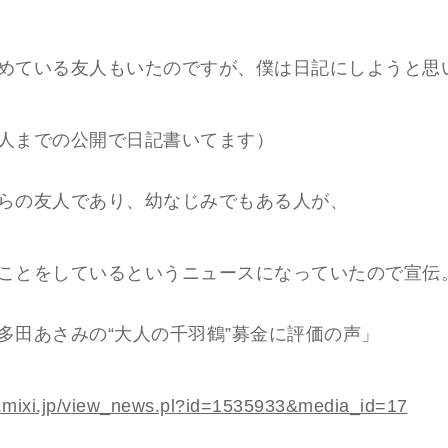
めている友人もいたのですが、僕は日記にしようと思
人までの公開で日記書いてます）
らの友人であり、幼なじみでもある人が、
ことをしているというニュースになっていたので宣伝
多田あさみの“大人の千羽鶴”募金に評価の声」
.mi
xi.jp/v
iew_new
s.pl?id
=153593
3&media
_id=17