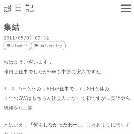
超日記
集結
2011/05/03 09:32
Alcohol
University
おはようございます．
昨日は仕事でしたがGWも中盤に突入ですね．
3，4，5日と休み，6日が仕事で，7，8日と休み．
今年のGWはもちろん社会人になって初ですが，英語やら
研修やら...笑
とはいえ，
「何もしなかったわー;;」
じゃあまりに悲しす