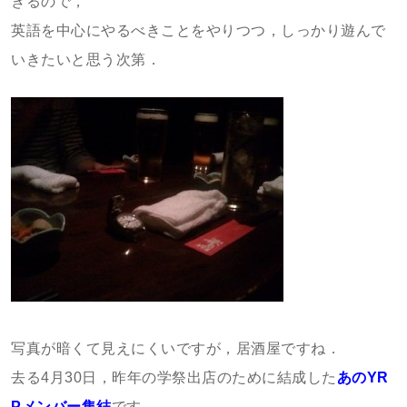
ぎるので，
英語を中心にやるべきことをやりつつ，しっかり遊んで
いきたいと思う次第．
写真が暗くて見えにくいですが，居酒屋ですね．
去る4月30日，昨年の学祭出店のために結成した
あのYR
Pメンバー集結
です．