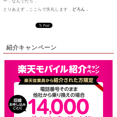
ー．なんでだろ．
とりあえず，ここらで失礼します．
どろん．
紹介キャンペーン