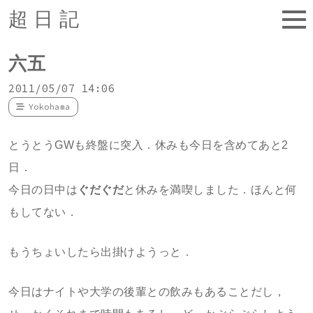
超日記
六五
2011/05/07 14:06
Yokohama
とうとうGWも終盤に突入．休みも今日を含めてあと2
日．
今日の日中は
ぐだぐだ
と休みを満喫しました．ほんと何
もしてない．
もうちょいしたら出掛けようっと．
今日はナイトや大学の後輩との飲みもあることだし，