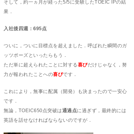
そして，約一ヵ月が経った5/5に受験したTOEIC IPの結
果．
入社後四週：695点
ついに，ついに目標点を超えました．呼ばれた瞬間のガ
ッツポーズといったらもう．
ただ単に超えられたことに対する
喜び
だけじゃなく，努
力が報われたことへの
喜び
です．
これにより，無事に配属（開発）も決まったので一安心
です．
無論，TOEIC650点突破は
通過点
に過ぎず，最終的には
英語を話せなければならないのですが．