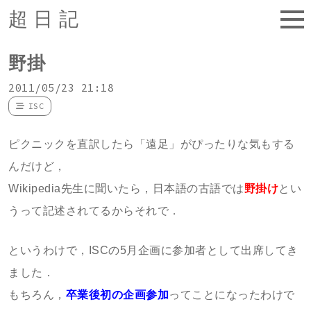
超日記
野掛
2011/05/23 21:18
ISC
ピクニックを直訳したら「遠足」がぴったりな気もする
んだけど，
Wikipedia先生に聞いたら，日本語の古語では
野掛け
とい
うって記述されてるからそれで．
というわけで，ISCの5月企画に参加者として出席してき
ました．
もちろん，
卒業後初の企画参加
ってことになったわけで