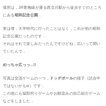
場所は，JR青梅線が通る西立川駅から徒歩すぐのところ
にある
昭和記念公園
．
実は僕，大学時代に行ったことはなく，これが初の昭和
記念公園だったのです．
それはそれで楽しみだったんですけどね，広いって聞い
ていたんで．
めっちゃ広っっ...!!
写真は交流ゲームの一つ，
ドッヂボール
の様子（試合中
ではないかもw）です．
この他にも猛獣狩りゲームやお馴染みの自己紹介ゲーム
などをしました．