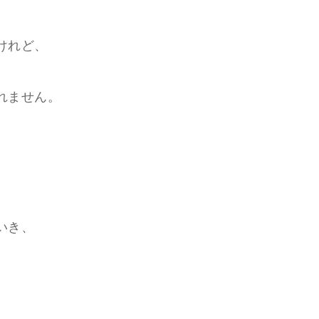
けれど、
れません。
いき、