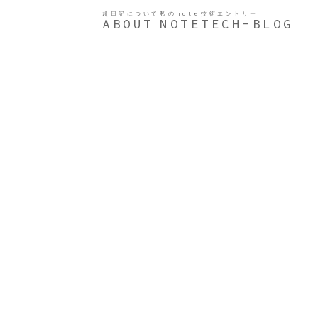
超日記について
私のnote
技術エントリー
ABOUT
NOTE
TECH-BLOG
。