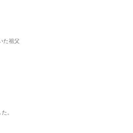
。
いた祖父
した。