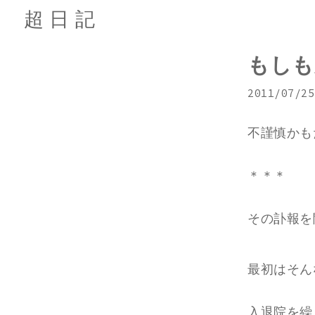
超日記
もしも
2011/07/25
不謹慎かも
＊＊＊
その訃報を
最初はそん
入退院を繰