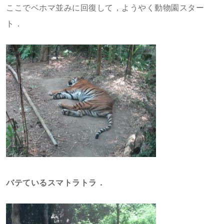
ここでベホマ並みに回復して，ようやく動物園スター
ト．
バテているスマトラトラ．