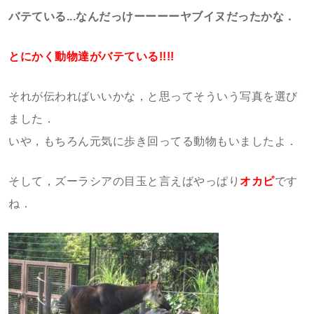
バテている...なんだっけーーーーヤブイヌだったかな．
とにかく動物達がバテている!!!!
それが伝わればいいかな，と思ってそういう写真を選び
ました．
いや，もちろん元気に歩き回ってる動物もいましたよ．
そして，ズーラシアの目玉と言えばやっぱり
オカピ
です
ね．