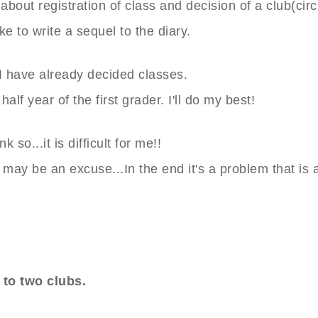
n about registration of class and decision of a club(circ
ike to write a sequel to the diary.
I have already decided classes.
t half year of the first grader. I'll do my best!
k so...it is difficult for me!!
 may be an excuse...In the end it's a problem that is 
 to two clubs.