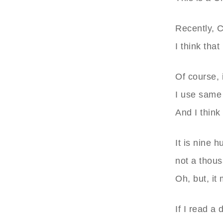
Recently, C
I think that
Of course, i
I use same 
And I think 
It is nine 
not a thous
Oh, but, it 
If I read a