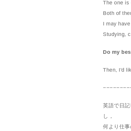
The one is 
Both of th
I may have 
Studying, c
Do my best
Then, I'd li
−−−−−−−−
英語で日記
し，
何より仕事