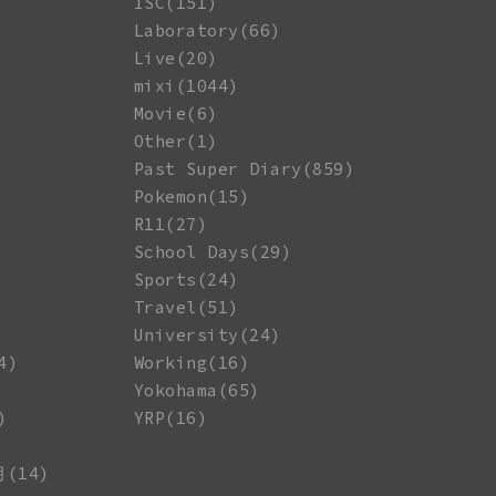
ISC(151)
Laboratory(66)
Live(20)
mixi(1044)
Movie(6)
Other(1)
Past Super Diary(859)
Pokemon(15)
R11(27)
School Days(29)
Sports(24)
Travel(51)
University(24)
4)
Working(16)
Yokohama(65)
)
YRP(16)
月(14)