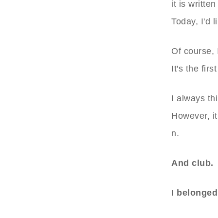
it is writte
Today, I'd l
Of course, 
It's the firs
I always thin
However, it
n.
And club.
I belonged