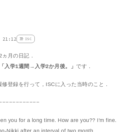
 21:12
ISC
2ヵ月の日記．
「入学1週間→入学2か月後。」
です．
履修登録を行って，ISCに入った当時のこと．
−−−−−−−−−−−−
een you for a long time. How are you?? I'm fine.
ho-Nikki after an interval of two month.