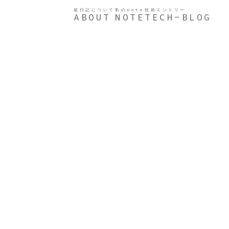
超日記について
私のnote
技術エントリー
ABOUT
NOTE
TECH-BLOG