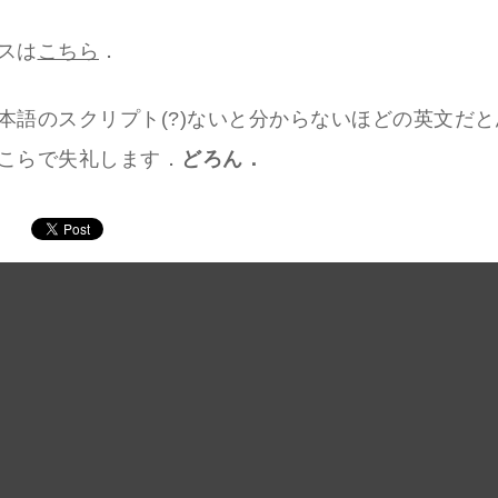
スは
こちら
．
本語のスクリプト(?)ないと分からないほどの英文だと思
こらで失礼します．
どろん．