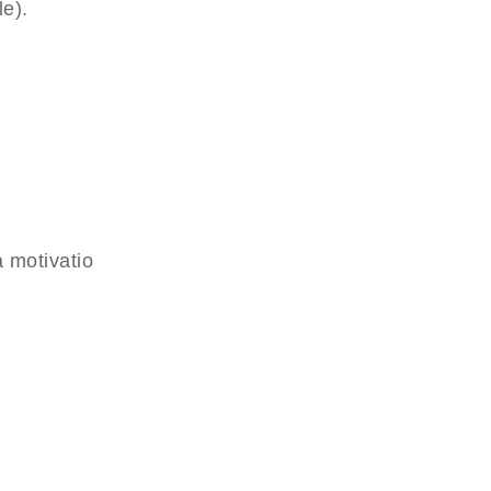
le).
a motivatio