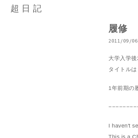
超日記
履修
2011/09/06
大学入学後
タイトルは
1年前期の
−−−−−−−−
I haven't s
This is a C