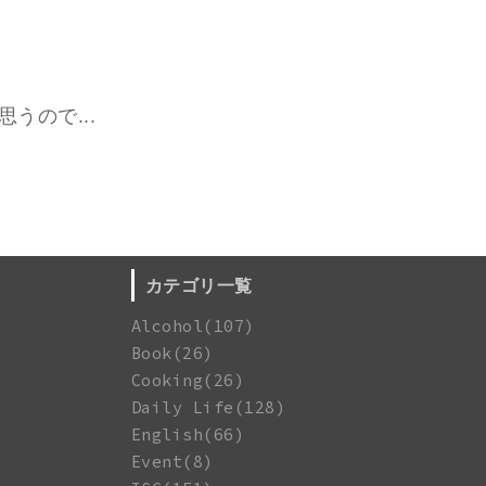
うので...
カテゴリ一覧
Alcohol(107)
Book(26)
Cooking(26)
Daily Life(128)
English(66)
Event(8)