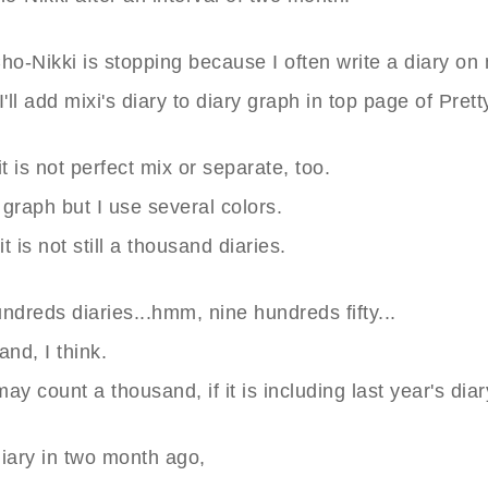
ho-Nikki is stopping because I often write a diary on 
 I'll add mixi's diary to diary graph in top page of Prett
t is not perfect mix or separate, too.
graph but I use several colors.
it is not still a thousand diaries.
hundreds diaries...hmm, nine hundreds fifty...
and, I think.
may count a thousand, if it is including last year's diar
 diary in two month ago,