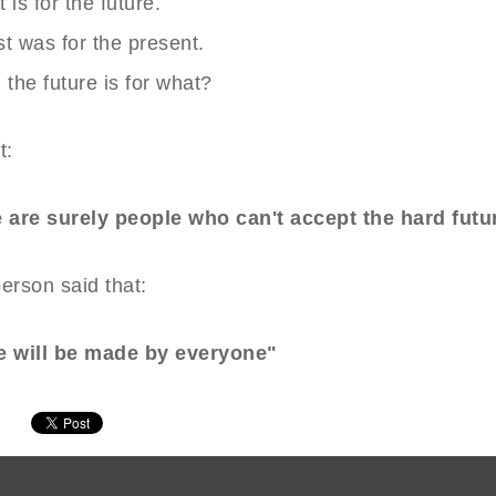
 is for the future.
t was for the present.
 the future is for what?
t:
e are surely people who can't accept the hard futu
erson said that:
e will be made by everyone"