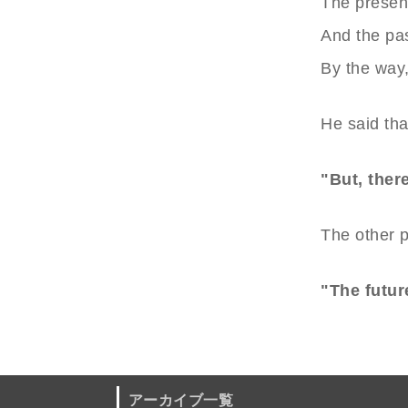
The present
And the pas
By the way,
He said tha
"But, ther
The other p
"The futur
アーカイブ一覧