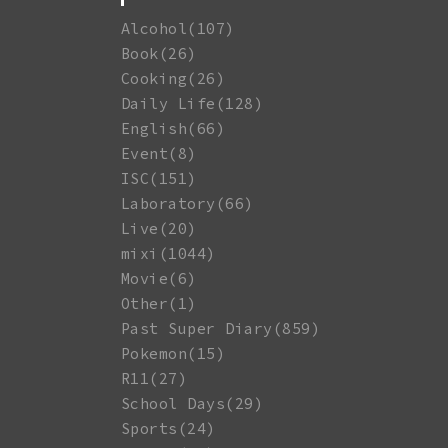
Alcohol(107)
Book(26)
Cooking(26)
Daily Life(128)
English(66)
Event(8)
ISC(151)
Laboratory(66)
Live(20)
mixi(1044)
Movie(6)
Other(1)
Past Super Diary(859)
Pokemon(15)
R11(27)
School Days(29)
Sports(24)