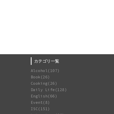
カテゴリ一覧
Alcohol(107)
Book(26)
Cooking(26)
Daily Life(128)
English(66)
Event(8)
ISC(151)