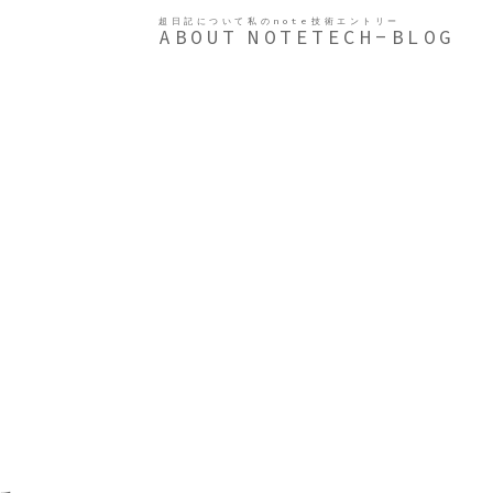
超日記について
私のnote
技術エントリー
ABOUT
NOTE
TECH-BLOG
。