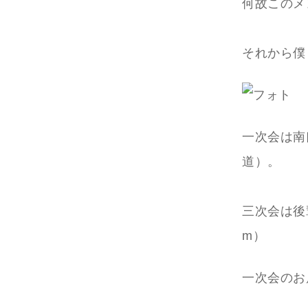
何故このメ
それから僕
一次会は南
道）。
三次会は後
m）
一次会のお