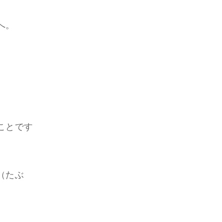
へ。
ことです
（たぶ