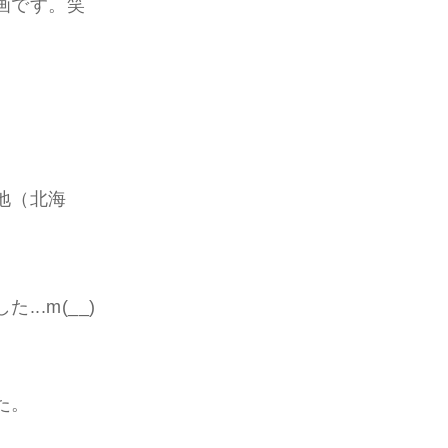
画です。笑
地（北海
.m(__)
た。