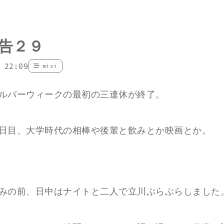
告２９
 22:09
mixi
ルバーウィークの最初の三連休が終了。
日目、大学時代の相棒や後輩と飲みとか映画とか。
みの前、日中はナイトと二人で立川ぶらぶらしました