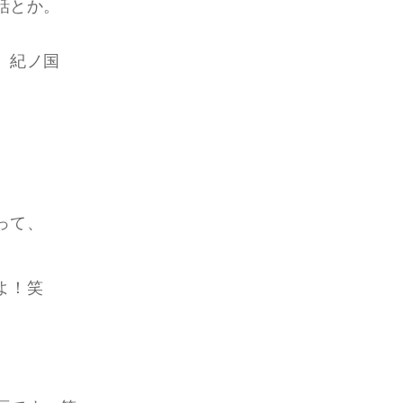
話とか。
、紀ノ国
。
って、
よ！笑