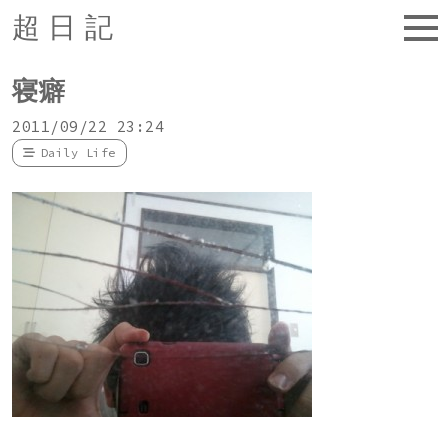
超日記
寝癖
2011/09/22 23:24
Daily Life