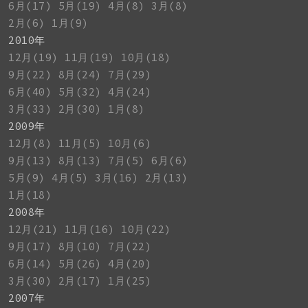
6月(17)
5月(19)
4月(8)
3月(8)
2月(6)
1月(9)
2010年
12月(19)
11月(19)
10月(18)
9月(22)
8月(24)
7月(29)
6月(40)
5月(32)
4月(24)
3月(33)
2月(30)
1月(8)
2009年
12月(8)
11月(5)
10月(6)
9月(13)
8月(13)
7月(5)
6月(6)
5月(9)
4月(5)
3月(16)
2月(13)
1月(18)
2008年
12月(21)
11月(16)
10月(22)
9月(17)
8月(10)
7月(22)
6月(14)
5月(26)
4月(20)
3月(30)
2月(17)
1月(25)
2007年