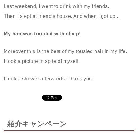
Last weekend, I went to drink with my friends.
Then I slept at friend's house. And when I got up...
My hair was tousled with sleep!
Moreover this is the best of my tousled hair in my life.
I took a picture in spite of myself.
I took a shower afterwords. Thank you.
紹介キャンペーン