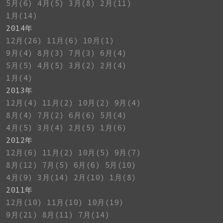
5月(6)
4月(5)
3月(8)
2月(11)
1月(14)
2014年
12月(26)
11月(6)
10月(1)
9月(4)
8月(3)
7月(3)
6月(4)
5月(5)
4月(5)
3月(2)
2月(4)
1月(4)
2013年
12月(4)
11月(2)
10月(2)
9月(4)
8月(4)
7月(2)
6月(6)
5月(4)
4月(5)
3月(4)
2月(5)
1月(6)
2012年
12月(6)
11月(2)
10月(5)
9月(7)
8月(12)
7月(5)
6月(6)
5月(10)
4月(9)
3月(14)
2月(10)
1月(8)
2011年
12月(10)
11月(10)
10月(19)
9月(21)
8月(11)
7月(14)