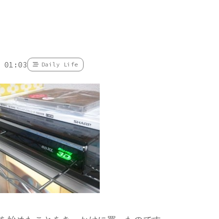
 01:03
Daily Life