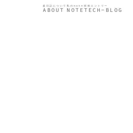
超日記について
私のnote
技術エントリー
ABOUT
NOTE
TECH-BLOG