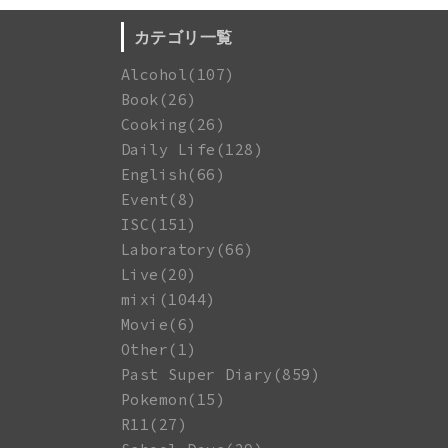
カテゴリ一覧
Alcohol(107)
Book(26)
Cooking(26)
Daily Life(128)
English(66)
Event(8)
ISC(151)
Laboratory(66)
Live(20)
mixi(1044)
Movie(6)
Other(1)
Past Super Diary(859)
Pokemon(15)
R11(27)