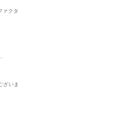
ファクタ
．
ございま