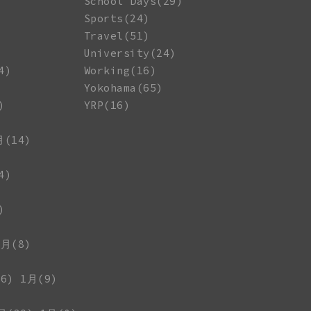
School Days(29)
Sports(24)
Travel(51)
University(24)
4)
Working(16)
Yokohama(65)
)
YRP(16)
月(14)
4)
)
1月(8)
6)
1月(9)