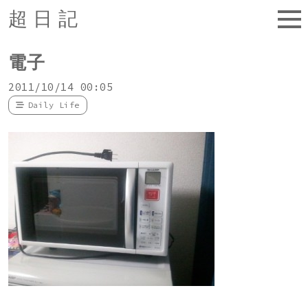
超日記
電子
2011/10/14 00:05
Daily Life