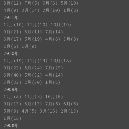
8月(12)
7月(5)
6月(6)
5月(10)
4月(9)
3月(14)
2月(10)
1月(8)
2011年
12月(10)
11月(10)
10月(19)
9月(21)
8月(11)
7月(14)
6月(17)
5月(19)
4月(8)
3月(8)
2月(6)
1月(9)
2010年
12月(19)
11月(19)
10月(18)
9月(22)
8月(24)
7月(29)
6月(40)
5月(32)
4月(24)
3月(33)
2月(30)
1月(8)
2009年
12月(8)
11月(5)
10月(6)
9月(13)
8月(13)
7月(5)
6月(6)
5月(9)
4月(5)
3月(16)
2月(13)
1月(18)
2008年