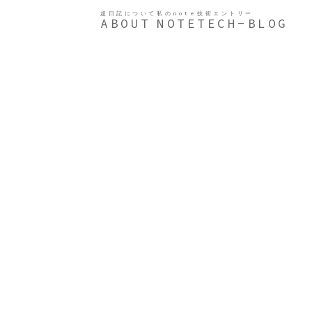
超日記について
私のnote
技術エントリー
ABOUT
NOTE
TECH-BLOG