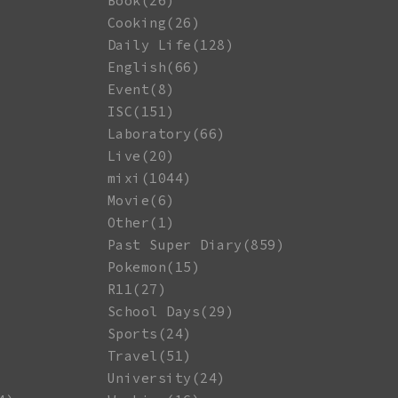
Book(26)
Cooking(26)
Daily Life(128)
English(66)
Event(8)
ISC(151)
Laboratory(66)
Live(20)
mixi(1044)
Movie(6)
Other(1)
Past Super Diary(859)
Pokemon(15)
R11(27)
School Days(29)
Sports(24)
Travel(51)
University(24)