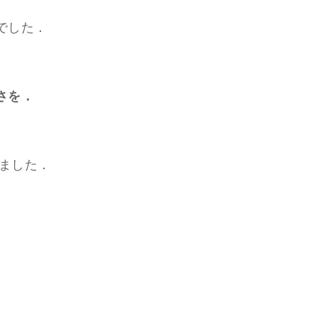
でした．
さを．
りました．