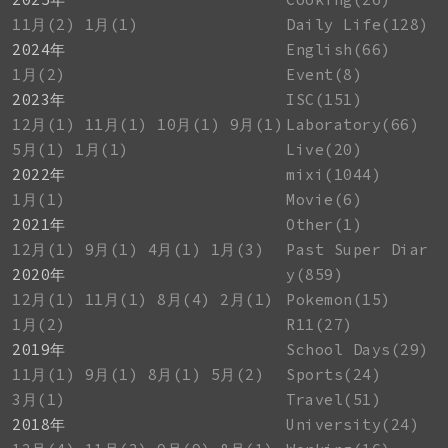
11月(2)
1月(1)
Daily Life(128)
2024年
English(66)
1月(2)
Event(8)
2023年
ISC(151)
12月(1)
11月(1)
10月(1)
9月(1)
Laboratory(66)
5月(1)
1月(1)
Live(20)
2022年
mixi(1044)
1月(1)
Movie(6)
2021年
Other(1)
12月(1)
9月(1)
4月(1)
1月(3)
Past Super Diar
2020年
y(859)
12月(1)
11月(1)
8月(4)
2月(1)
Pokemon(15)
1月(2)
R11(27)
2019年
School Days(29)
11月(1)
9月(1)
8月(1)
5月(2)
Sports(24)
3月(1)
Travel(51)
2018年
University(24)