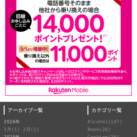
アーカイブ一覧
カテゴリ一覧
2026年
Alcohol(107)
3月(1)
2月(1)
Book(26)
2025年
Cooking(26)