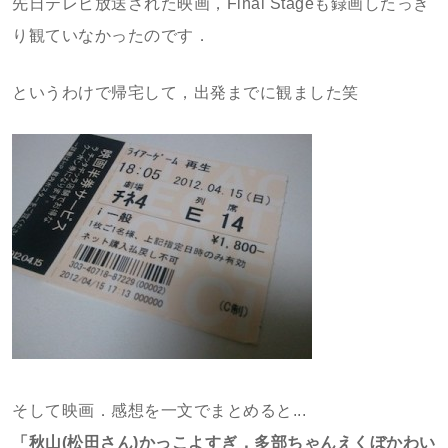
先日テレビ放送された映画，Final Stageも録画したっき
り観ていなかったのです．
というわけで帰宅して，出発までに観ました笑
そして映画．感想を一文でまとめると...
「秋山(松田さん)かっこよすぎ，多部ちゃんえくぼかわい