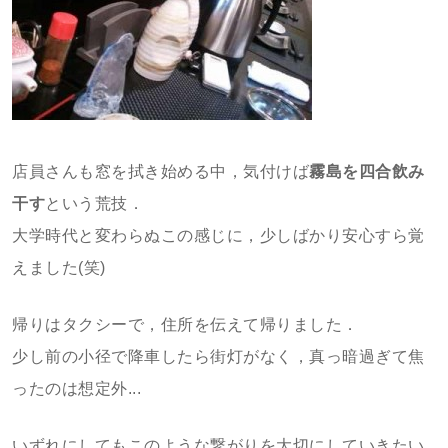
店員さんも窓を拭き始める中，気付けば
霧島を四合飲み
干す
という荒技．
大学時代と変わらぬこの感じに，少しばかり安心すら覚
えました(笑)
帰りはタクシーで，住所を伝えて帰りました．
少し前の小径で降車したら街灯がなく，真っ暗過ぎて焦
ったのは想定外...
いずれにしてもこのような繋がりを大切にしていきたい