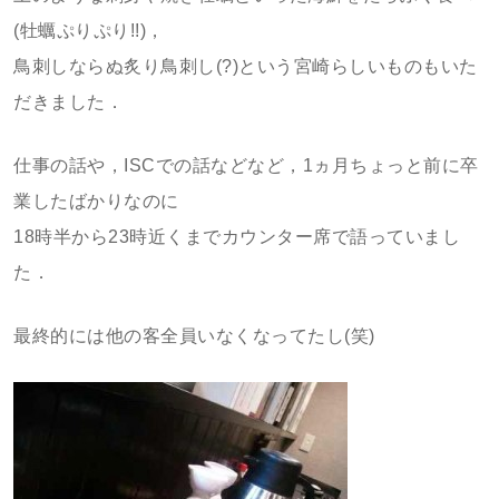
(牡蠣ぷりぷり!!)，
鳥刺しならぬ炙り鳥刺し(?)という宮崎らしいものもいた
だきました．
仕事の話や，ISCでの話などなど，1ヵ月ちょっと前に卒
業したばかりなのに
18時半から23時近くまでカウンター席で語っていまし
た．
最終的には他の客全員いなくなってたし(笑)