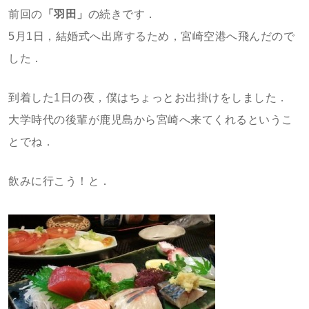
前回の
「羽田」
の続きです．
5月1日，結婚式へ出席するため，宮崎空港へ飛んだので
した．
到着した1日の夜，僕はちょっとお出掛けをしました．
大学時代の後輩が鹿児島から宮崎へ来てくれるというこ
とでね．
飲みに行こう！と．