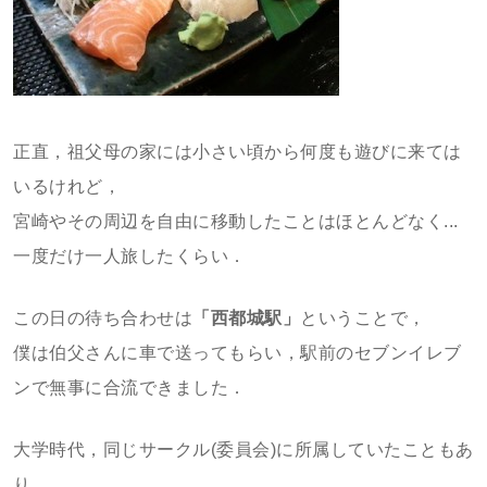
正直，祖父母の家には小さい頃から何度も遊びに来ては
いるけれど，
宮崎やその周辺を自由に移動したことはほとんどなく...
一度だけ一人旅したくらい．
この日の待ち合わせは
「西都城駅」
ということで，
僕は伯父さんに車で送ってもらい，駅前のセブンイレブ
ンで無事に合流できました．
大学時代，同じサークル(委員会)に所属していたこともあ
り，