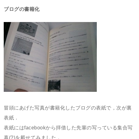
ブログの書籍化
冒頭にあげた写真が書籍化したブログの表紙で，次が裏
表紙．
表紙にはfacebookから拝借した先輩の写っている集合写
真(?)を載せてみました．