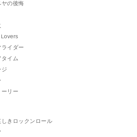
ペヤの後悔
火
 Lovers
マライダー
アタイム
ージ
ー
トーリー
て哀しきロックンロール
マ