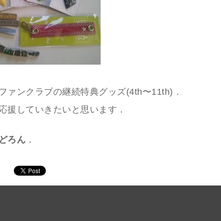
ァンクラブの継続特典グッズ(4th〜11th)．
応援していきたいと思います．
どろん
．