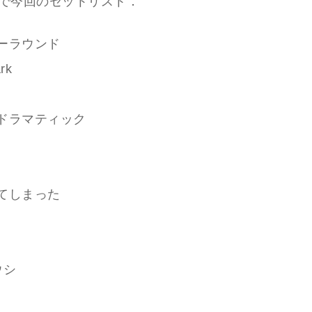
で今回のセットリスト．
ゴーラウンド
rk
ロドラマティック
ぎてしまった
ウシ