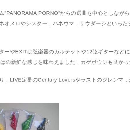
"PANORAMA PORNO"からの選曲を中心としなが
ネオメロやシスター，ハネウマ，サウダージといった
ターやEXITは弦楽器のカルテットや12弦ギターなど
らではの新鮮な感じを味わえました．カゲボウシも良か
，LIVE定番のCentury Loversやラストのジレンマ