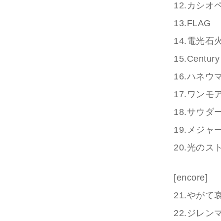
12.カシオ
13.FLAG
14.電光石
15.Century
16.ハネウ
17.ワンモ
18.サウダ
19.メジャ
20.光のス
[encore]
21.やが
22.ジレン