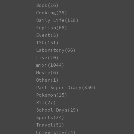
Book(26)
Cooking(26)
Daily Life(128)
English(66)
Event(8)
ISC(151)
Laboratory(66)
Live(20)
mixi(1044)
Movie(6)
Other(1)
Past Super Diary(859)
Pokemon(15)
R11(27)
School Days(29)
Sports(24)
Travel(51)
University(24)