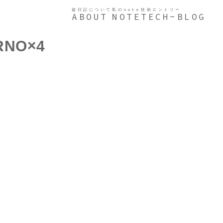
超日記について
私のnote
技術エントリー
ABOUT
NOTE
TECH-BLOG
RNO×4