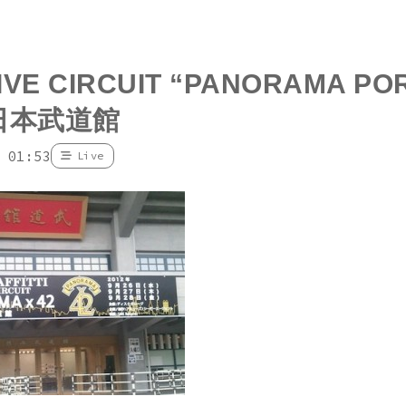
LIVE CIRCUIT “PANORAMA PO
n 日本武道館
 01:53
Live