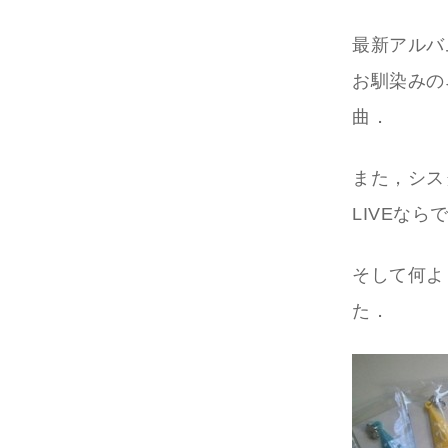
最新アルバム
お馴染みの
曲．
また，シス
LIVEな
そして何より
た．