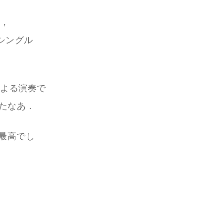
ら，
シングル
による演奏で
ったなあ．
，最高でし