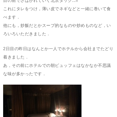
目の前でさばかれていく北京ダック...!!
これにタレをつけ，薄い皮でネギなどと一緒に巻いて食
べます．
他にも，炒飯だとかスープ的なものや炒めものなど，い
ろいろいただきました．
2日目の昨日はなんとか一人でホテルから会社までたどり
着きました．
あ，その前にホテルでの朝ビュッフェはなかなか不思議
な味が多かったです．