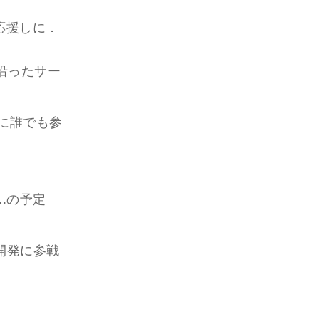
応援しに．
沿ったサー
に誰でも参
.の予定
開発に参戦