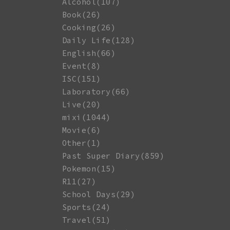
Alcohol(107)
Book(26)
Cooking(26)
Daily Life(128)
English(66)
Event(8)
ISC(151)
Laboratory(66)
Live(20)
mixi(1044)
Movie(6)
Other(1)
Past Super Diary(859)
Pokemon(15)
R11(27)
School Days(29)
Sports(24)
Travel(51)