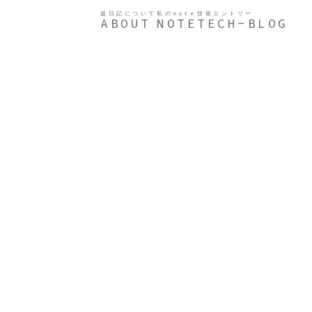
超日記について
私のnote
技術エントリー
ABOUT
NOTE
TECH-BLOG