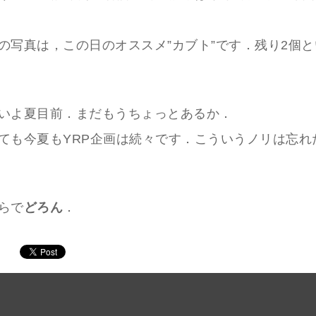
の写真は，この日のオススメ”カブト”です．残り2個
いよ夏目前．まだもうちょっとあるか．
ても今夏もYRP企画は続々です．こういうノリは忘れ
らで
どろん
．