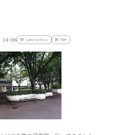
 14:06
Laboratory
YRP