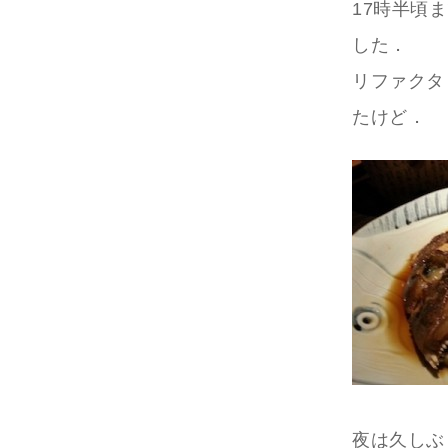
17時半頃
した．
リファクタ
たけど．
夜は久しぶ