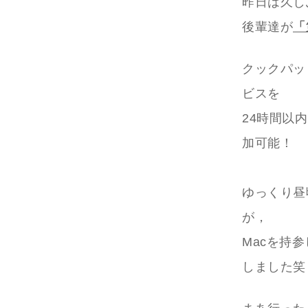
昨日は久し
後輩達が
「
クックパッ
ビスを
24時間以
加可能！
ゆっくり昼
が，
Macを持
しました笑