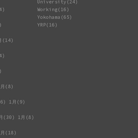
University(24)
4)
Working(16)
Yokohama(65)
)
YRP(16)
月(14)
4)
)
1月(8)
6)
1月(9)
月(30)
1月(8)
1月(18)