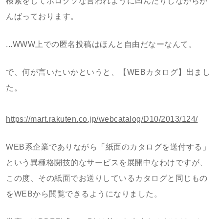
検索をしてボロクソな言われように凹んだりしながらが
んばっております。
...WWW上での匿名投稿はほんと自由だなーなんて。
で、何が言いたいかというと、【WEBカタログ】出まし
た。
https:/
/mart.r
akuten.
co.jp/w
ebcatal
og/D10/
2013/12
4/
WEB系企業でありながら「紙面のカタログを送付する」
という異種格闘技的なサービスを展開中なわけですが、
この度、その紙面でお送りしているカタログと同じもの
をWEBから閲覧できるようになりました。