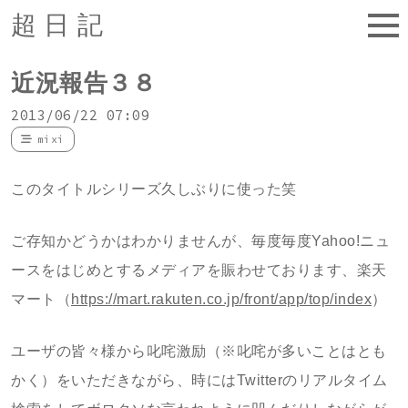
超日記
近況報告３８
2013/06/22 07:09
mixi
このタイトルシリーズ久しぶりに使った笑
ご存知かどうかはわかりませんが、毎度毎度Yahoo!ニュ
ースをはじめとするメディアを賑わせております、楽天
マート（
https:/
/mart.r
akuten.
co.jp/f
ront/ap
p/top/i
ndex
）
ユーザの皆々様から叱咤激励（※叱咤が多いことはとも
かく）をいただきながら、時にはTwitterのリアルタイム