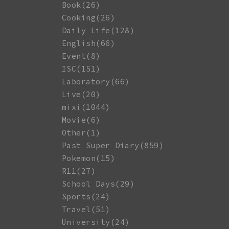
Book(26)
Cooking(26)
Daily Life(128)
English(66)
Event(8)
ISC(151)
Laboratory(66)
Live(20)
mixi(1044)
Movie(6)
Other(1)
Past Super Diary(859)
Pokemon(15)
R11(27)
School Days(29)
Sports(24)
Travel(51)
University(24)