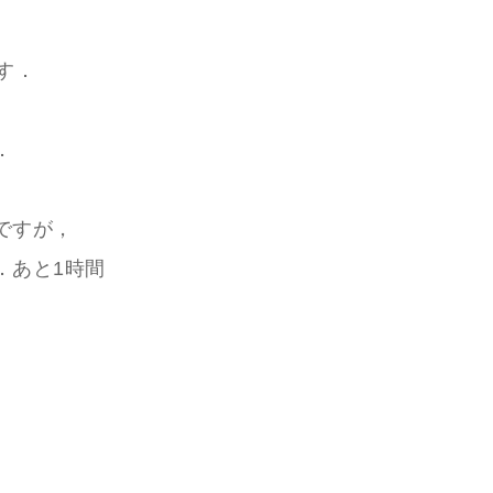
す．
．
ですが，
．あと1時間