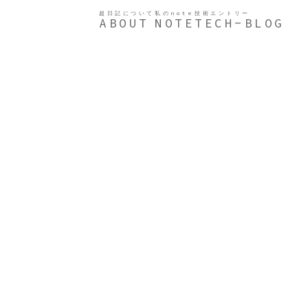
超日記について
私のnote
技術エントリー
ABOUT
NOTE
TECH-BLOG