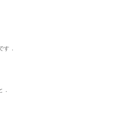
です．
と．