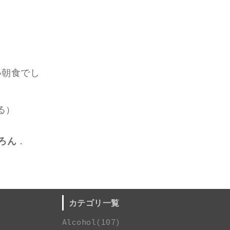
い朝食でし
る）
ろん
．
カテゴリ一覧
Alcohol(107)