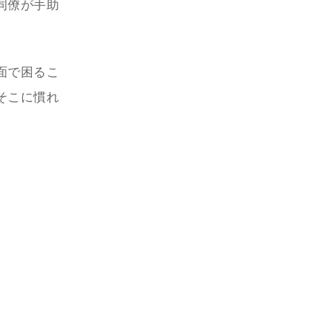
同僚が手助
面で困るこ
そこに慣れ