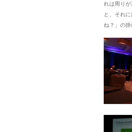
れは周りが
と、それに
ね？」の掛