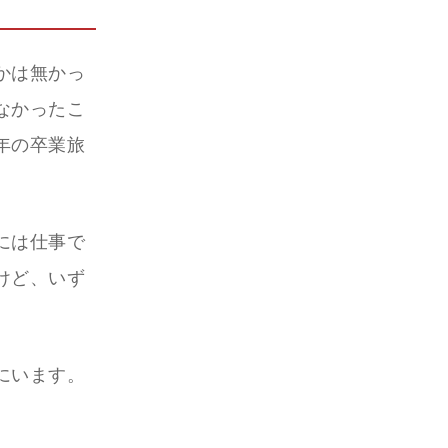
かは無かっ
なかったこ
年の卒業旅
には仕事で
けど、いず
にいます。