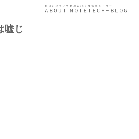
超日記について
私のnote
技術エントリー
ABOUT
NOTE
TECH-BLOG
は嘘じ