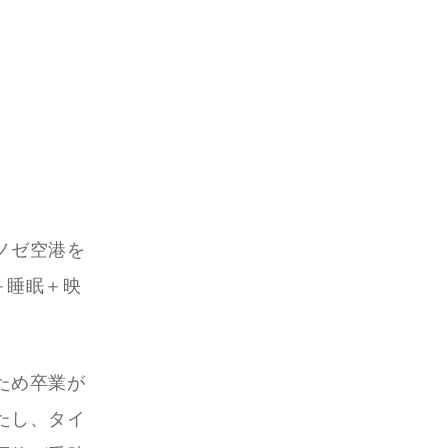
ノゼ空港を
＋睡眠＋映
ため卒業が
たし、タイ