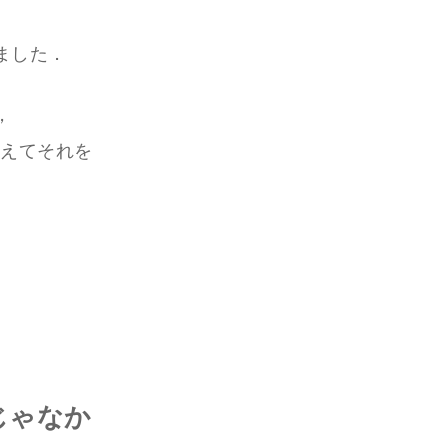
ました．
，
加えてそれを
じゃなか