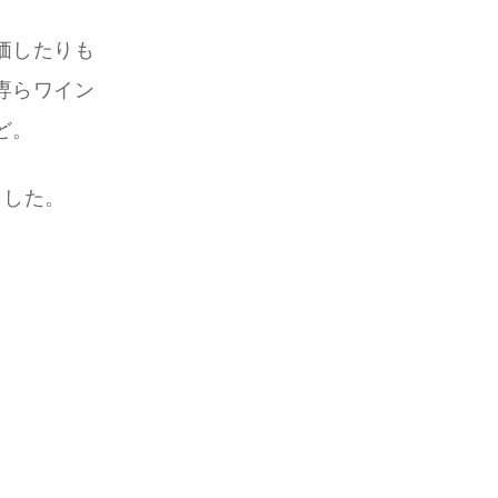
価したりも
専らワイン
ど。
ました。