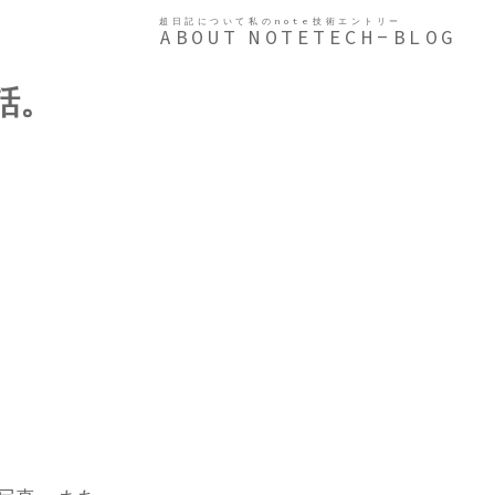
超日記について
私のnote
技術エントリー
ABOUT
NOTE
TECH-BLOG
話。