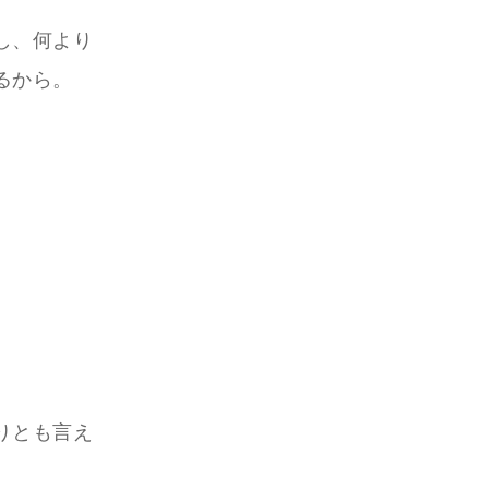
し、何より
るから。
りとも言え