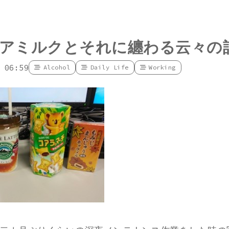
アミルクとそれに纏わる云々の
 06:59
Alcohol
Daily Life
Working