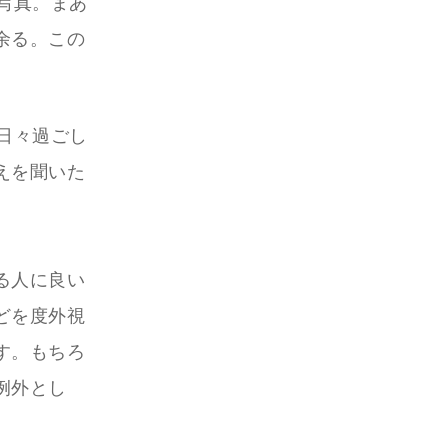
写真。まあ
余る。この
日々過ごし
えを聞いた
る人に良い
どを度外視
す。もちろ
例外とし