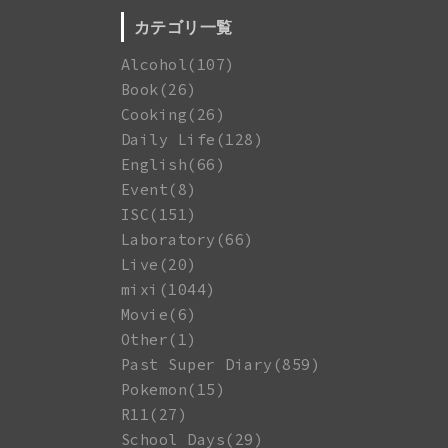
カテゴリ一覧
Alcohol(107)
Book(26)
Cooking(26)
Daily Life(128)
English(66)
Event(8)
ISC(151)
Laboratory(66)
Live(20)
mixi(1044)
Movie(6)
Other(1)
Past Super Diary(859)
Pokemon(15)
R11(27)
School Days(29)