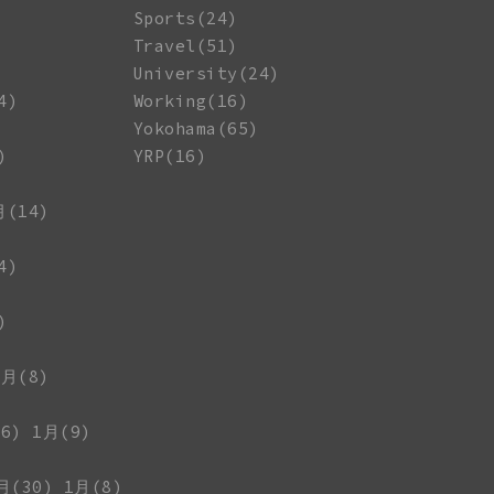
Sports(24)
Travel(51)
University(24)
4)
Working(16)
Yokohama(65)
)
YRP(16)
月(14)
4)
)
1月(8)
6)
1月(9)
月(30)
1月(8)