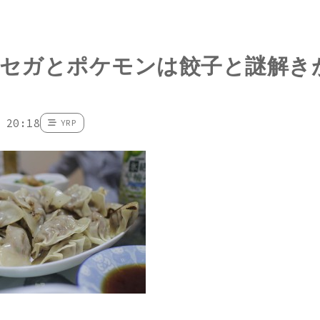
セガとポケモンは餃子と謎解き
 20:18
YRP