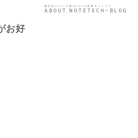
超日記について
私のnote
技術エントリー
ABOUT
NOTE
TECH-BLOG
がお好