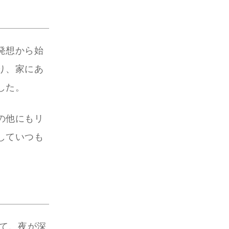
発想から始
り、家にあ
した。
の他にもリ
していつも
て、夜が深