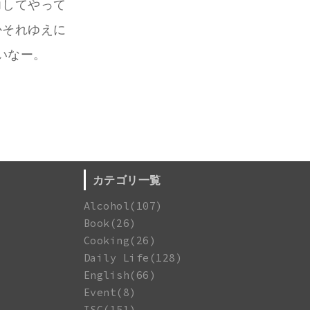
力してやって
かそれゆえに
いなー。
カテゴリ一覧
Alcohol(107)
Book(26)
Cooking(26)
Daily Life(128)
English(66)
Event(8)
ISC(151)