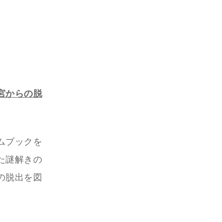
宮からの脱
ムブックを
た謎解きの
の脱出を図