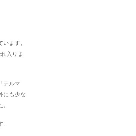
ています。
恐れ入りま
「テルマ
外にも少な
た。
す。