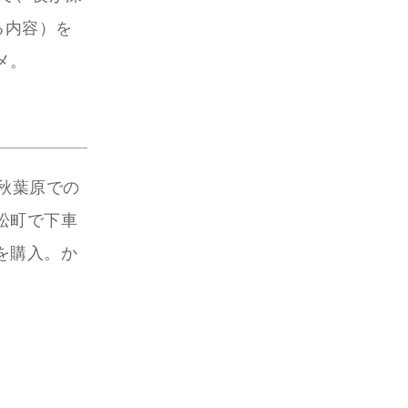
る内容）を
メ。
秋葉原での
松町で下車
を購入。か