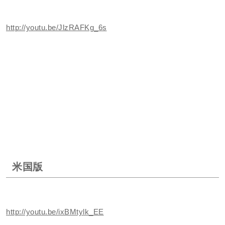
http://youtu.be/JlzRAFKg_6s
米国版
http://youtu.be/ixBMtylk_EE