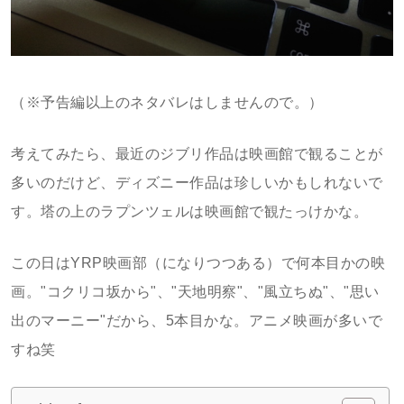
（※予告編以上のネタバレはしませんので。）
考えてみたら、最近のジブリ作品は映画館で観ることが
多いのだけど、ディズニー作品は珍しいかもしれないで
す。塔の上のラプンツェルは映画館で観たっけかな。
この日はYRP映画部（になりつつある）で何本目かの映
画。"コクリコ坂から"、"天地明察"、"風立ちぬ"、"思い
出のマーニー"だから、5本目かな。アニメ映画が多いで
すね笑