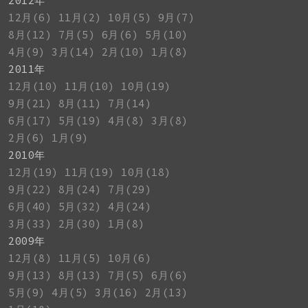
2012年
12月(6)
11月(2)
10月(5)
9月(7)
8月(12)
7月(5)
6月(6)
5月(10)
4月(9)
3月(14)
2月(10)
1月(8)
2011年
12月(10)
11月(10)
10月(19)
9月(21)
8月(11)
7月(14)
6月(17)
5月(19)
4月(8)
3月(8)
2月(6)
1月(9)
2010年
12月(19)
11月(19)
10月(18)
9月(22)
8月(24)
7月(29)
6月(40)
5月(32)
4月(24)
3月(33)
2月(30)
1月(8)
2009年
12月(8)
11月(5)
10月(6)
9月(13)
8月(13)
7月(5)
6月(6)
5月(9)
4月(5)
3月(16)
2月(13)