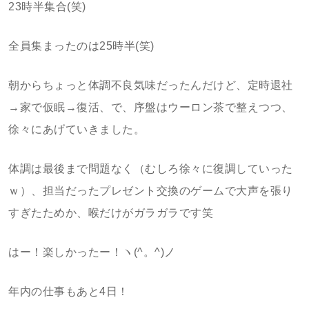
23時半集合(笑)
全員集まったのは25時半(笑)
朝からちょっと体調不良気味だったんだけど、定時退社
→家で仮眠→復活、で、序盤はウーロン茶で整えつつ、
徐々にあげていきました。
体調は最後まで問題なく（むしろ徐々に復調していった
ｗ）、担当だったプレゼント交換のゲームで大声を張り
すぎたためか、喉だけがガラガラです笑
はー！楽しかったー！ヽ(^。^)ノ
年内の仕事もあと4日！