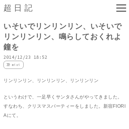
超日記
いそいでリンリンリン、いそいで
リンリンリン、鳴らしておくれよ
鐘を
2014/12/23 18:52
mixi
リンリンリン、リンリンリン、リンリンリン
というわけで、一足早くサンタさんがやってきました。
すなわち、クリスマスパーティーをしました。新宿FIORI
Aにて。