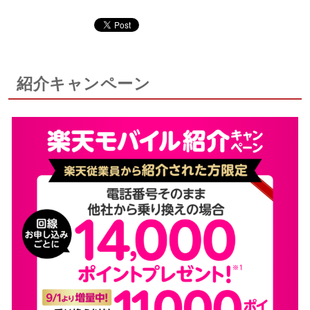
紹介キャンペーン