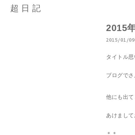
超日記
201
2015/01/09
タイトル思
ブログでさ
他にも出て
あけまして
＊＊