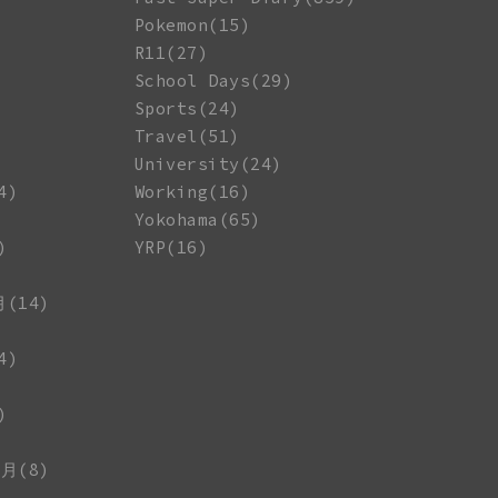
Pokemon(15)
R11(27)
School Days(29)
Sports(24)
Travel(51)
University(24)
4)
Working(16)
Yokohama(65)
)
YRP(16)
月(14)
4)
)
1月(8)