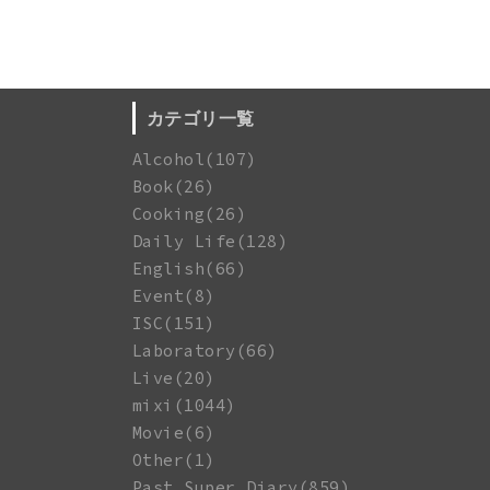
カテゴリ一覧
Alcohol(107)
Book(26)
Cooking(26)
Daily Life(128)
English(66)
Event(8)
ISC(151)
Laboratory(66)
Live(20)
mixi(1044)
Movie(6)
Other(1)
Past Super Diary(859)