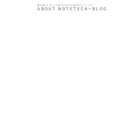
超日記について
私のnote
技術エントリー
ABOUT
NOTE
TECH-BLOG
。