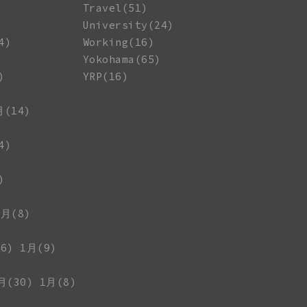
Travel(51)
University(24)
4)
Working(16)
Yokohama(65)
)
YRP(16)
月(14)
4)
)
1月(8)
6)
1月(9)
月(30)
1月(8)