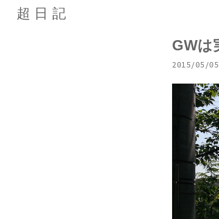
超日記
GWは
2015/05/05