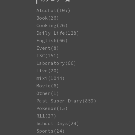
Alcohol(107)
Book(26)
Cooking(26)
Daily Life(128)
English(66)
Event(8)
ISC(151)
Laboratory(66)
Live(20)
mixi(1044)
Movie(6)
Other(1)
Past Super Diary(859)
Pokemon(15)
R11(27)
School Days(29)
Sports(24)