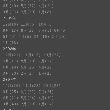
6月(40)
5月(32)
4月(24)
3月(33)
2月(30)
1月(8)
2009年
12月(8)
11月(5)
10月(6)
9月(13)
8月(13)
7月(5)
6月(6)
5月(9)
4月(5)
3月(16)
2月(13)
1月(18)
2008年
12月(21)
11月(16)
10月(22)
9月(17)
8月(10)
7月(22)
6月(14)
5月(26)
4月(20)
3月(30)
2月(17)
1月(25)
2007年
12月(26)
11月(23)
10月(23)
9月(25)
8月(23)
7月(21)
6月(21)
5月(24)
4月(30)
3月(40)
2月(29)
1月(17)