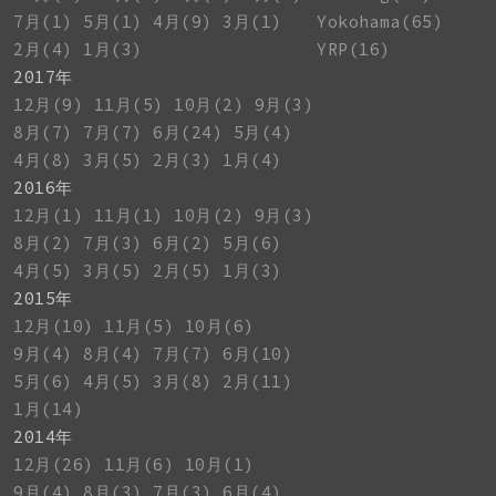
7月(1)
5月(1)
4月(9)
3月(1)
Yokohama(65)
2月(4)
1月(3)
YRP(16)
2017年
12月(9)
11月(5)
10月(2)
9月(3)
8月(7)
7月(7)
6月(24)
5月(4)
4月(8)
3月(5)
2月(3)
1月(4)
2016年
12月(1)
11月(1)
10月(2)
9月(3)
8月(2)
7月(3)
6月(2)
5月(6)
4月(5)
3月(5)
2月(5)
1月(3)
2015年
12月(10)
11月(5)
10月(6)
9月(4)
8月(4)
7月(7)
6月(10)
5月(6)
4月(5)
3月(8)
2月(11)
1月(14)
2014年
12月(26)
11月(6)
10月(1)
9月(4)
8月(3)
7月(3)
6月(4)