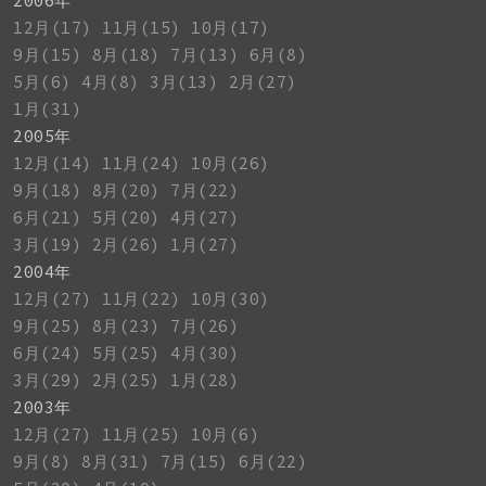
2006年
12月(17)
11月(15)
10月(17)
9月(15)
8月(18)
7月(13)
6月(8)
5月(6)
4月(8)
3月(13)
2月(27)
1月(31)
2005年
12月(14)
11月(24)
10月(26)
9月(18)
8月(20)
7月(22)
6月(21)
5月(20)
4月(27)
3月(19)
2月(26)
1月(27)
2004年
12月(27)
11月(22)
10月(30)
9月(25)
8月(23)
7月(26)
6月(24)
5月(25)
4月(30)
3月(29)
2月(25)
1月(28)
2003年
12月(27)
11月(25)
10月(6)
9月(8)
8月(31)
7月(15)
6月(22)